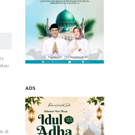
es
atau
ADS
e di