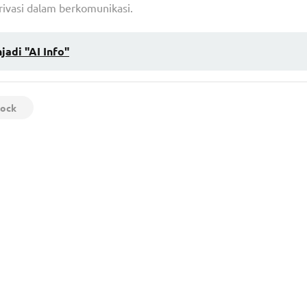
vasi dalam berkomunikasi.
adi "AI Info"
lock
ya yang
Harashta Haifa Zahra Menjuarai Miss Supranationa