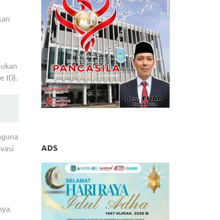
kan
lukan
e ID).
gguna
ADS
vasi
nya.