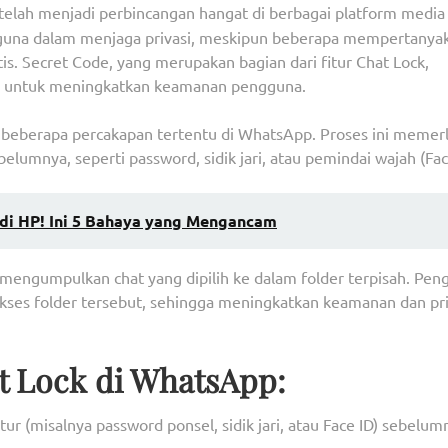
telah menjadi perbincangan hangat di berbagai platform media
guna dalam menjaga privasi, meskipun beberapa mempertanya
s. Secret Code, yang merupakan bagian dari fitur Chat Lock,
n untuk meningkatkan keamanan pengguna.
beberapa percakapan tertentu di WhatsApp. Proses ini memer
lumnya, seperti password, sidik jari, atau pemindai wajah (Fac
di HP! Ini 5 Bahaya yang Mengancam
engumpulkan chat yang dipilih ke dalam folder terpisah. Pen
kses folder tersebut, sehingga meningkatkan keamanan dan pri
 Lock di WhatsApp:
tur (misalnya password ponsel, sidik jari, atau Face ID) sebelum