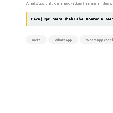
WhatsApp untuk meningkatkan keamanan dan pri
Baca juga:
Meta Ubah Label Konten AI Menj
meta
WhatsApp
WhatsApp chat 
Navigasi
Segera Uninstall GB WhatsApp di HP! Ini 5 Baha
pos
Mengancam