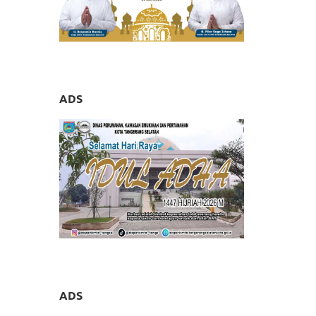
ADS
ADS