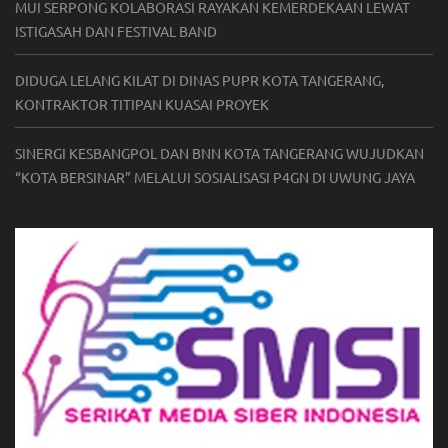
MUI SERPONG KOLABORASI RAYAKAN KEMERDEKAAN LEWAT
ISTIGASAH DAN FESTIVAL BAND
DIDUGA LELANG KILAT DI DINAS PUPR KOTA TANGERANG,
KONTRAKTOR TITIPAN KUASAI PROYEK
SINERGI KESBANGPOL DAN BNN KOTA TANGERANG WUJUDKAN
“KOTA BERSINAR” MELALUI SOSIALISASI P4GN DI UWUNG JAYA