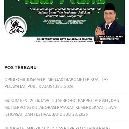
POS TERBARU
OPINI OMBUDSMAN RI MENJADI BAROMETER KUALITAS
PELAYANAN PUBLIK
AGUSTUS 5, 2026
MUSLIM FEST 2026: MWC NU SERPONG, PAPPRI TANGSEL, DAN
MUI SERPONG KOLABORASI RAYAKAN KEMERDEKAAN LEWAT
ISTIGASAH DAN FESTIVAL BAND
JULI 28, 2026
DIDUGA LELANG KILAT DI DINAS PUPR KOTA TANGERANG,