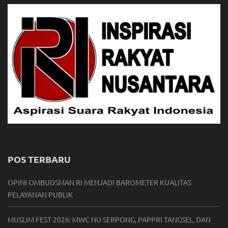
POS TERBARU
OPINI OMBUDSMAN RI MENJADI BAROMETER KUALITAS
PELAYANAN PUBLIK
MUSLIM FEST 2026: MWC NU SERPONG, PAPPRI TANGSEL, DAN