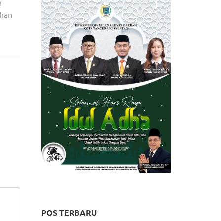
n
ihan
a Ajak
areng
POS TERBARU