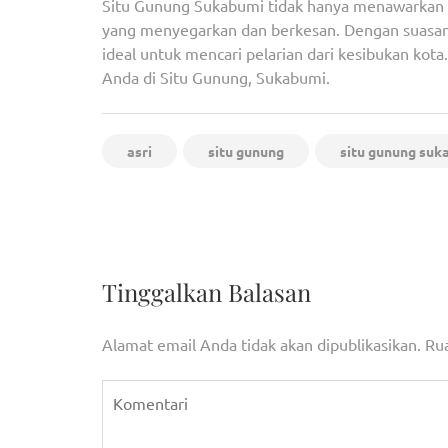
Situ Gunung Sukabumi tidak hanya menawarkan 
yang menyegarkan dan berkesan. Dengan suasana
ideal untuk mencari pelarian dari kesibukan k
Anda di Situ Gunung, Sukabumi.
asri
situ gunung
situ gunung suk
Navigasi
Giat Sambang Bhabinkamtibmas Polsek Ciputat 
pos
Berbagai Wilayah
Tinggalkan Balasan
Alamat email Anda tidak akan dipublikasikan.
Rua