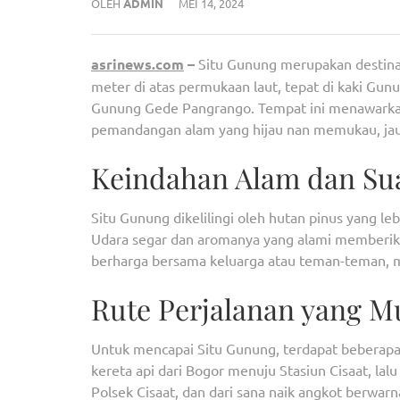
OLEH
ADMIN
MEI 14, 2024
asrinews.com
–
Situ Gunung merupakan destinas
meter di atas permukaan laut, tepat di kaki G
Gunung Gede Pangrango. Tempat ini menawarka
pemandangan alam yang hijau nan memukau, jauh
Keindahan Alam dan Su
Situ Gunung dikelilingi oleh hutan pinus yang 
Udara segar dan aromanya yang alami memberi
berharga bersama keluarga atau teman-teman, me
Rute Perjalanan yang M
Untuk mencapai Situ Gunung, terdapat beberapa 
kereta api dari Bogor menuju Stasiun Cisaat, la
Polsek Cisaat, dan dari sana naik angkot berwarn