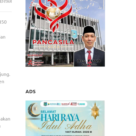
PANDUAN
ENTAR
WISATA
SITU
850
GUNUNG
SUKABUMI:
dan
RUTE
PERJALANAN
DAN
OBJEK
WISATA
jung.
MENARIK
en
ADS
nakan
u