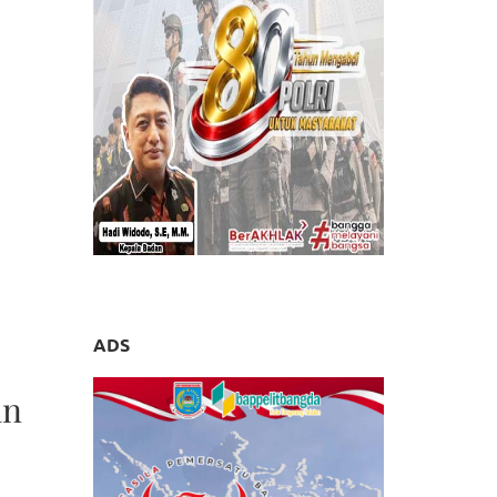
ADS
an