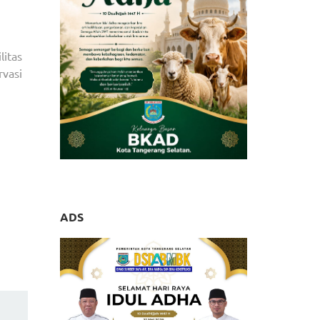
litas
rvasi
ADS