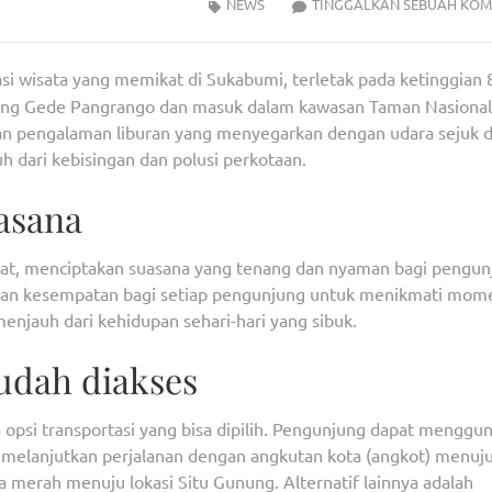
NEWS
TINGGALKAN SEBUAH KOM
i wisata yang memikat di Sukabumi, terletak pada ketinggian 
unung Gede Pangrango dan masuk dalam kawasan Taman Nasional
n pengalaman liburan yang menyegarkan dengan udara sejuk 
 dari kebisingan dan polusi perkotaan.
asana
lebat, menciptakan suasana yang tenang dan nyaman bagi pengun
kan kesempatan bagi setiap pengunjung untuk menikmati mom
njauh dari kehidupan sehari-hari yang sibuk.
udah diakses
opsi transportasi yang bisa dipilih. Pengunjung dapat menggu
lu melanjutkan perjalanan dengan angkutan kota (angkot) menuj
a merah menuju lokasi Situ Gunung. Alternatif lainnya adalah