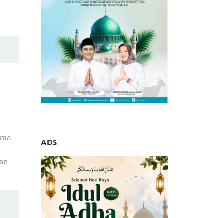
ama
ADS
dan