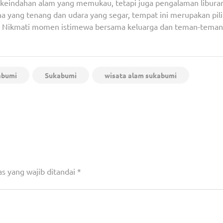
keindahan alam yang memukau, tetapi juga pengalaman libura
 yang tenang dan udara yang segar, tempat ini merupakan pil
ota. Nikmati momen istimewa bersama keluarga dan teman-teman
abumi
Sukabumi
wisata alam sukabumi
Timur Di
Pastikan Tak Ada Aksi Intoleran di Tangsel, Wali Kot
Warga Babakan dan Tokoh Duduk B
s yang wajib ditandai
*