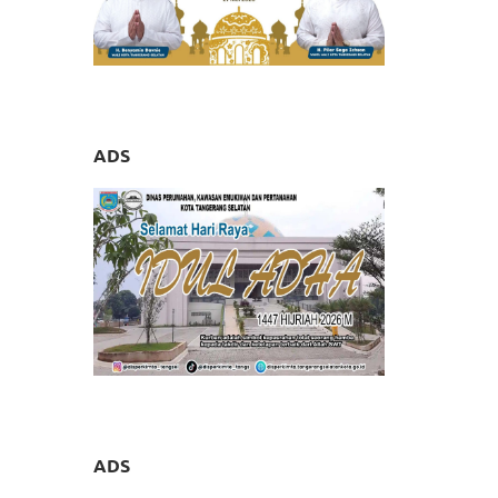
ADS
ADS