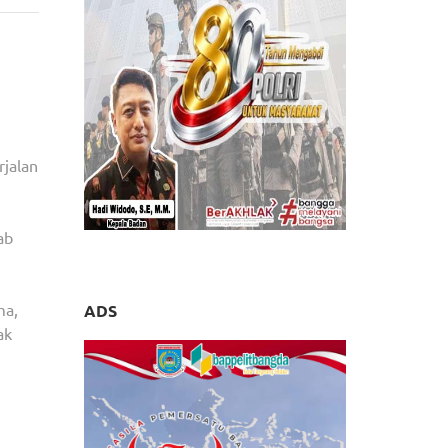
HADIRI
RAMAH
TAMAH
JELANG
PEMILU
SERENTAK
2024
jalan
YANG
DIADAKAN
KESBANGPOL
ab
KETAPANG
ma,
ADS
ak