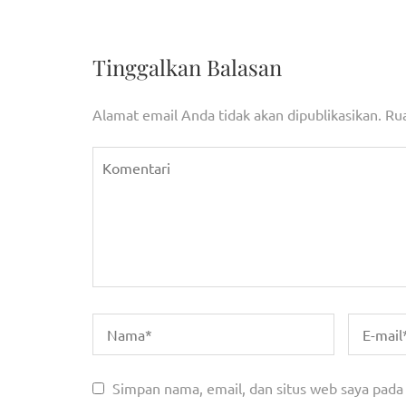
Dorong Produktivitas Blok Rokan, Presiden Teka
pos
Pentingnya Digitalisasi
Tinggalkan Balasan
Alamat email Anda tidak akan dipublikasikan.
Rua
Simpan nama, email, dan situs web saya pada