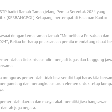
.STP hadiri Ramah Tamah jelang Pemilu Serentak 2024 yang
litik (KESBANGPOL) Ketapang, bertempat di Halaman Kantor
sesuai dengan tema ramah tamah “Memelihara Persatuan dan
4”, Beliau berharap pelaksanaan pemilu mendatang dapat ber
merintahan tidak bisa sendiri menjadi tugas dan tanggung jaw
ersama.
 mengurus pemerintah tidak bisa sendiri tapi harus kita bersa
ni mengundang dan merangkul seluruh elemen untuk tetap komp
ya.
pemerintah daerah dan masyarakat memiliki jiwa bangsawan
 daerah juga negara.