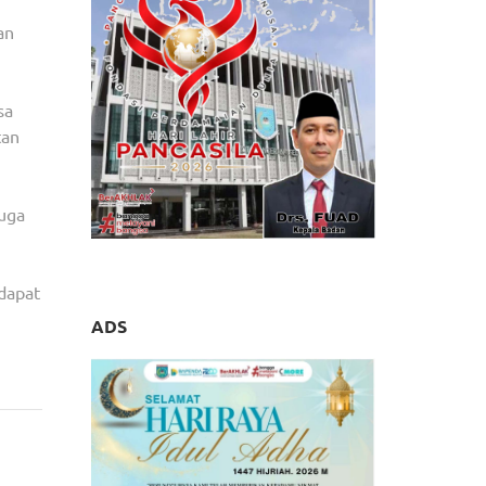
an
sa
tan
juga
dapat
ADS