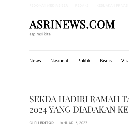
Lompat
PEDOMAN MEDIA SIBER
REDAKSI
KEBIJAKAN PRIVASI
ke
konten
ASRINEWS.COM
(Tekan
Enter)
aspirasi kita
News
Nasional
Politik
Bisnis
Vira
SEKDA HADIRI RAMAH T
2024 YANG DIADAKAN K
OLEH
EDITOR
JANUARI 6, 2023