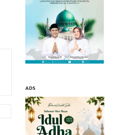
pol PP
acoan’
ADS