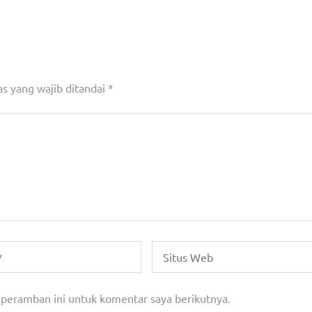
nkan
Belum Miliki Persetujuan Bangunan Gedung, Sat
Tangsel Segel ‘Mie G
s yang wajib ditandai
*
 peramban ini untuk komentar saya berikutnya.