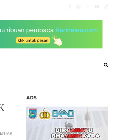
ADS
K
SEKDA
ENTAR