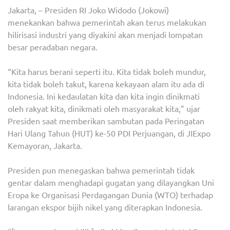
Jakarta, – Presiden RI Joko Widodo (Jokowi)
BOL
menekankan bahwa pemerintah akan terus melakukan
MUN
hilirisasi industri yang diyakini akan menjadi lompatan
LAK
besar peradaban negara.
HILI
INDU
“Kita harus berani seperti itu. Kita tidak boleh mundur,
kita tidak boleh takut, karena kekayaan alam itu ada di
Indonesia. Ini kedaulatan kita dan kita ingin dinikmati
oleh rakyat kita, dinikmati oleh masyarakat kita,” ujar
Presiden saat memberikan sambutan pada Peringatan
Hari Ulang Tahun (HUT) ke-50 PDI Perjuangan, di JIExpo
Kemayoran, Jakarta.
Presiden pun menegaskan bahwa pemerintah tidak
gentar dalam menghadapi gugatan yang dilayangkan Uni
Eropa ke Organisasi Perdagangan Dunia (WTO) terhadap
larangan ekspor bijih nikel yang diterapkan Indonesia.