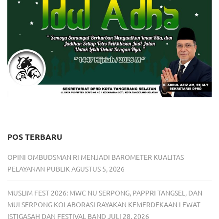
POS TERBARU
OPINI OMBUDSMAN RI MENJADI BAROMETER KUALITAS
PELAYANAN PUBLIK
AGUSTUS 5, 2026
MUSLIM FEST 2026: MWC NU SERPONG, PAPPRI TANGSEL, DAN
MUI SERPONG KOLABORASI RAYAKAN KEMERDEKAAN LEWAT
ISTIGASAH DAN FESTIVAL BAND
JULI 28, 2026