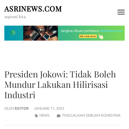
Lompat
ASRINEWS.COM
ke
aspirasi kita
konten
(Tekan
Enter)
Presiden Jokowi: Tidak Boleh
Mundur Lakukan Hilirisasi
Industri
OLEH
EDITOR
JANUARI 11, 2023
PRES
NEWS
TINGGALKAN SEBUAH KOMENTAR
JOKO
TIDA