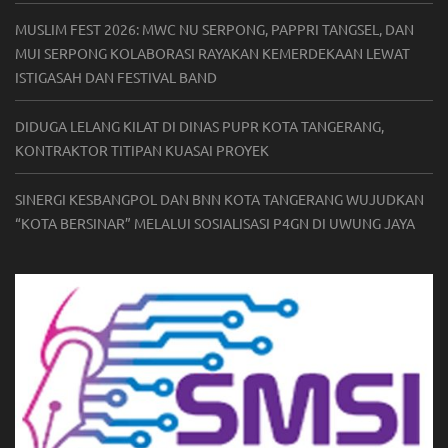
MUSLIM FEST 2026: MWC NU SERPONG, PAPPRI TANGSEL, DAN
MUI SERPONG KOLABORASI RAYAKAN KEMERDEKAAN LEWAT
ISTIGASAH DAN FESTIVAL BAND
DIDUGA LELANG KILAT DI DINAS PUPR KOTA TANGERANG,
KONTRAKTOR TITIPAN KUASAI PROYEK
SINERGI KESBANGPOL DAN BNN KOTA TANGERANG WUJUDKAN
“KOTA BERSINAR” MELALUI SOSIALISASI P4GN DI UWUNG JAYA