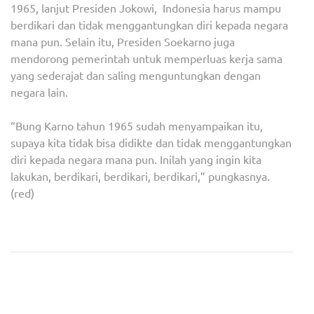
1965, lanjut Presiden Jokowi, Indonesia harus mampu
berdikari dan tidak menggantungkan diri kepada negara
mana pun. Selain itu, Presiden Soekarno juga
mendorong pemerintah untuk memperluas kerja sama
yang sederajat dan saling menguntungkan dengan
negara lain.
“Bung Karno tahun 1965 sudah menyampaikan itu,
supaya kita tidak bisa didikte dan tidak menggantungkan
diri kepada negara mana pun. Inilah yang ingin kita
lakukan, berdikari, berdikari, berdikari,” pungkasnya.
(red)
Navigasi
Bupati Zaki Resmikan dan
Kelurahan Serua Indah