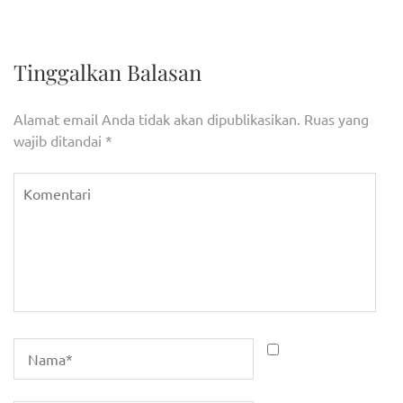
pos
Apresiasi Pembangunan
Gelar Musrembang
Kantor Desa Jatimulya
Tinggalkan Balasan
Alamat email Anda tidak akan dipublikasikan.
Ruas yang
wajib ditandai
*