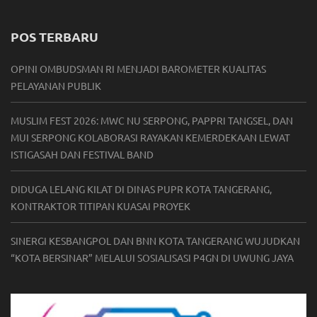
POS TERBARU
OPINI OMBUDSMAN RI MENJADI BAROMETER KUALITAS
PELAYANAN PUBLIK
MUSLIM FEST 2026: MWC NU SERPONG, PAPPRI TANGSEL, DAN
MUI SERPONG KOLABORASI RAYAKAN KEMERDEKAAN LEWAT
ISTIGASAH DAN FESTIVAL BAND
DIDUGA LELANG KILAT DI DINAS PUPR KOTA TANGERANG,
KONTRAKTOR TITIPAN KUASAI PROYEK
SINERGI KESBANGPOL DAN BNN KOTA TANGERANG WUJUDKAN
“KOTA BERSINAR” MELALUI SOSIALISASI P4GN DI UWUNG JAYA