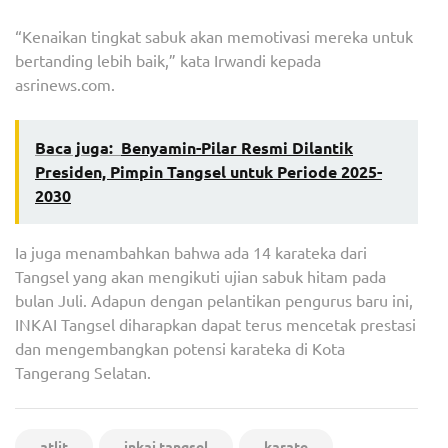
“Kenaikan tingkat sabuk akan memotivasi mereka untuk
bertanding lebih baik,” kata Irwandi kepada
asrinews.com.
Baca juga:
Benyamin-Pilar Resmi Dilantik
Presiden, Pimpin Tangsel untuk Periode 2025-
2030
Ia juga menambahkan bahwa ada 14 karateka dari
Tangsel yang akan mengikuti ujian sabuk hitam pada
bulan Juli. Adapun dengan pelantikan pengurus baru ini,
INKAI Tangsel diharapkan dapat terus mencetak prestasi
dan mengembangkan potensi karateka di Kota
Tangerang Selatan.
atlit
inkai tangsel
karate