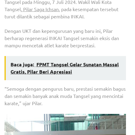
Tangsel pada Minggu, 7 Juli 2024. Wakil Wali Kota
BARU
Tangsel,
Pilar Saga Ichsan
, pada kesempatan tersebut
PILA
turut dilantik sebagai pembina INKAI.
SAG
ICHS
Dengan UKT dan kepengurusan yang baru ini, Pilar
JADI
berharap regenerasi INKAI Tangsel semakin eksis dan
PEM
mampu mencetak atlet karate berprestasi.
Baca juga:
FPMT Tangsel Gelar Sunatan Massal
Gratis, Pilar Beri Apresiasi
“Semoga dengan pengurus baru, prestasi semakin bagus
dan semakin banyak anak muda Tangsel yang mencintai
karate,” ujar Pilar.