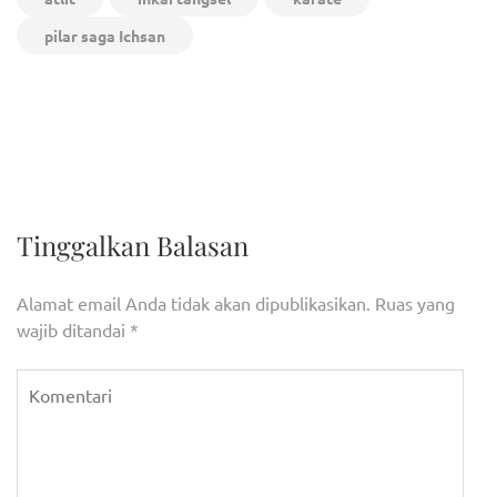
pilar saga Ichsan
Navigasi
Road to Tangsel Marathon
Banggar DPR RI Usulkan
pos
Memasuki Kecamatan
Pembangunan Bioskop di
Ciptim, Diikuti Ribuan
Setiap Kecamatan
Peserta
Tinggalkan Balasan
Alamat email Anda tidak akan dipublikasikan.
Ruas yang
wajib ditandai
*