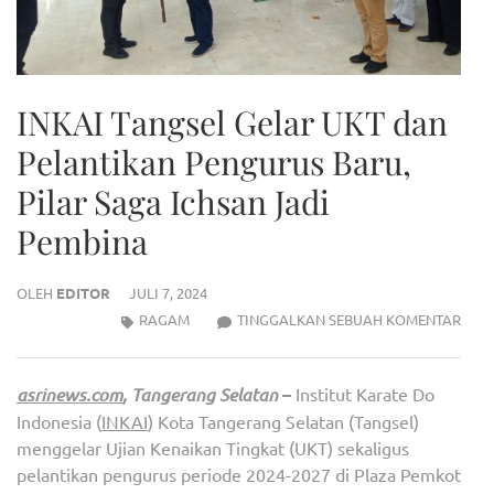
INKAI Tangsel Gelar UKT dan
Pelantikan Pengurus Baru,
Pilar Saga Ichsan Jadi
Pembina
OLEH
EDITOR
JULI 7, 2024
INKA
RAGAM
TINGGALKAN SEBUAH KOMENTAR
TANG
GEL
asrinews.com
, Tangerang Selatan
–
Institut Karate Do
UKT
Indonesia (
INKAI
) Kota Tangerang Selatan (Tangsel)
DAN
menggelar Ujian Kenaikan Tingkat (UKT) sekaligus
PELA
pelantikan pengurus periode 2024-2027 di Plaza Pemkot
PEN