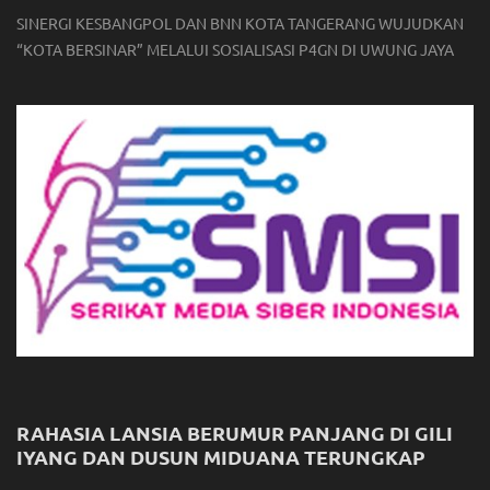
SINERGI KESBANGPOL DAN BNN KOTA TANGERANG WUJUDKAN
“KOTA BERSINAR” MELALUI SOSIALISASI P4GN DI UWUNG JAYA
RAHASIA LANSIA BERUMUR PANJANG DI GILI
IYANG DAN DUSUN MIDUANA TERUNGKAP