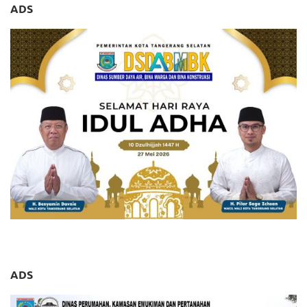
ADS
ADS