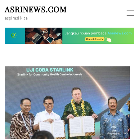
Lompat
ASRINEWS.COM
ke
aspirasi kita
konten
(Tekan
Enter)