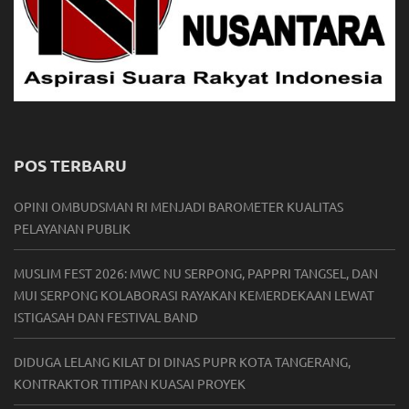
POS TERBARU
OPINI OMBUDSMAN RI MENJADI BAROMETER KUALITAS
PELAYANAN PUBLIK
MUSLIM FEST 2026: MWC NU SERPONG, PAPPRI TANGSEL, DAN
MUI SERPONG KOLABORASI RAYAKAN KEMERDEKAAN LEWAT
ISTIGASAH DAN FESTIVAL BAND
DIDUGA LELANG KILAT DI DINAS PUPR KOTA TANGERANG,
KONTRAKTOR TITIPAN KUASAI PROYEK