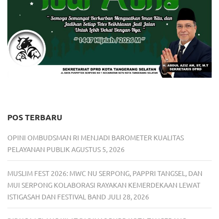
POS TERBARU
OPINI OMBUDSMAN RI MENJADI BAROMETER KUALITAS
PELAYANAN PUBLIK
AGUSTUS 5, 2026
MUSLIM FEST 2026: MWC NU SERPONG, PAPPRI TANGSEL, DAN
MUI SERPONG KOLABORASI RAYAKAN KEMERDEKAAN LEWAT
ISTIGASAH DAN FESTIVAL BAND
JULI 28, 2026