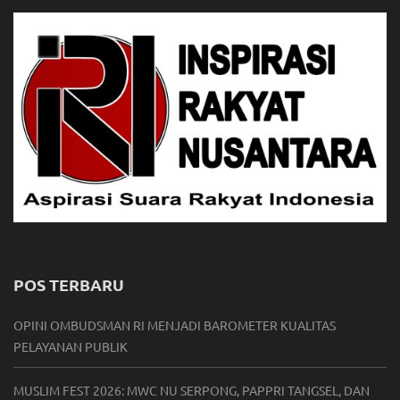
POS TERBARU
OPINI OMBUDSMAN RI MENJADI BAROMETER KUALITAS
PELAYANAN PUBLIK
MUSLIM FEST 2026: MWC NU SERPONG, PAPPRI TANGSEL, DAN