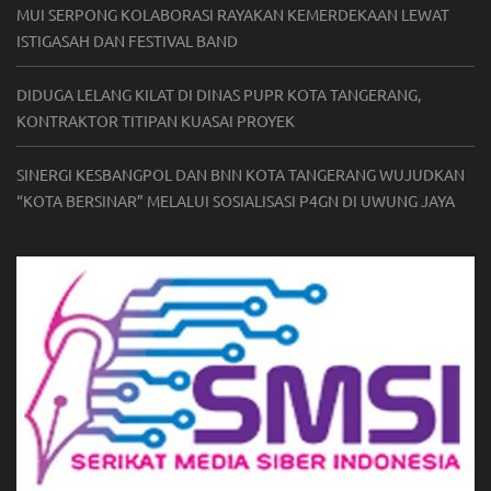
MUI SERPONG KOLABORASI RAYAKAN KEMERDEKAAN LEWAT
ISTIGASAH DAN FESTIVAL BAND
DIDUGA LELANG KILAT DI DINAS PUPR KOTA TANGERANG,
KONTRAKTOR TITIPAN KUASAI PROYEK
SINERGI KESBANGPOL DAN BNN KOTA TANGERANG WUJUDKAN
“KOTA BERSINAR” MELALUI SOSIALISASI P4GN DI UWUNG JAYA