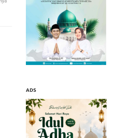
nya
 Gelar
auheni
ADS