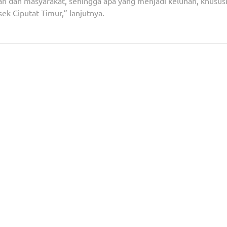
ian dan masyarakat, sehingga apa yang menjadi keluhan, khusus
ek Ciputat Timur,” lanjutnya.
Direktorat Tindak Pidana Narkoba Bareskrim Polri
Operasi Di Pelabuhan Bak