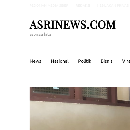
Lompat
PEDOMAN MEDIA SIBER
REDAKSI
KEBIJAKAN PRIVASI
ke
konten
ASRINEWS.COM
(Tekan
Enter)
aspirasi kita
News
Nasional
Politik
Bisnis
Vira