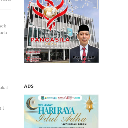
sek
pada
ADS
akat
il