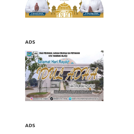
ADS
ADS