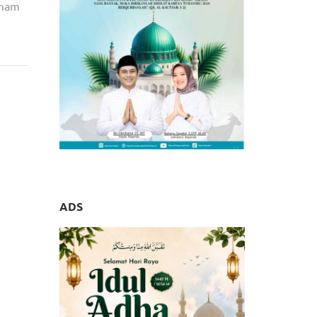
Imam
esmian
 Aren
ADS