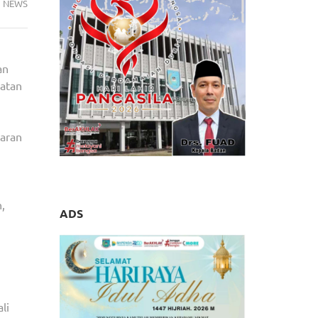
NEWS
an
matan
caran
,
ADS
li