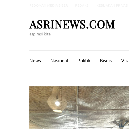
Lompat
PEDOMAN MEDIA SIBER
REDAKSI
KEBIJAKAN PRIVASI
ke
konten
ASRINEWS.COM
(Tekan
Enter)
aspirasi kita
News
Nasional
Politik
Bisnis
Vira