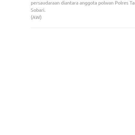
persaudaraan diantara anggota polwan Polres T
Sobari.
(AW)
Navigasi
Wakapolsek Serpong Pimpin Pengamanan Rapat
pos
KPU Kota Tangerang Selatan Hari Ke-3