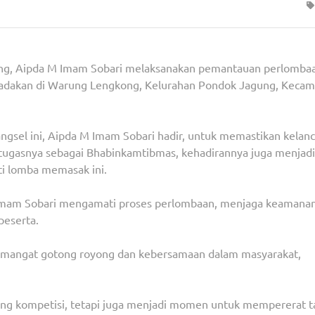
ng, Aipda M Imam Sobari melaksanakan pemantauan perlomba
 diadakan di Warung Lengkong, Kelurahan Pondok Jagung, Keca
Tangsel ini, Aipda M Imam Sobari hadir, untuk memastikan kelan
i tugasnya sebagai Bhabinkamtibmas, kehadirannya juga menjadi
i lomba memasak ini.
Imam Sobari mengamati proses perlombaan, menjaga keamanan
peserta.
 semangat gotong royong dan kebersamaan dalam masyarakat,
jang kompetisi, tetapi juga menjadi momen untuk mempererat ta