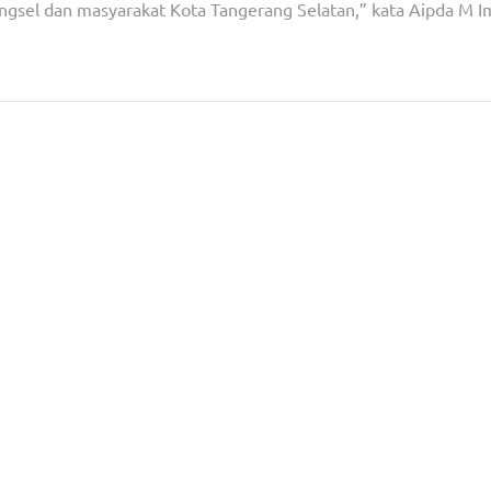
angsel dan masyarakat Kota Tangerang Selatan,” kata Aipda M 
 Pleno
Wakapolsek Pondok Aren Polres Tangsel Hadiri Per
Alun-Alun Kecamatan Pondok