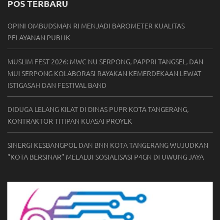
POS TERBARU
OPINI OMBUDSMAN RI MENJADI BAROMETER KUALITAS
PELAYANAN PUBLIK
MUSLIM FEST 2026: MWC NU SERPONG, PAPPRI TANGSEL, DAN
MUI SERPONG KOLABORASI RAYAKAN KEMERDEKAAN LEWAT
ISTIGASAH DAN FESTIVAL BAND
DIDUGA LELANG KILAT DI DINAS PUPR KOTA TANGERANG,
KONTRAKTOR TITIPAN KUASAI PROYEK
SINERGI KESBANGPOL DAN BNN KOTA TANGERANG WUJUDKAN
“KOTA BERSINAR” MELALUI SOSIALISASI P4GN DI UWUNG JAYA