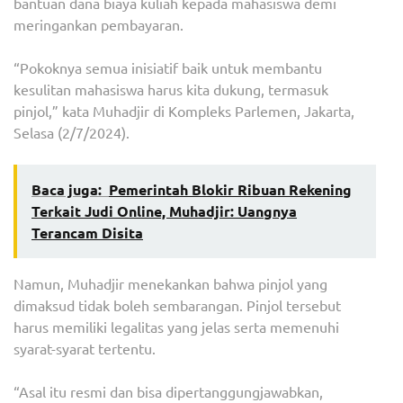
bantuan dana biaya kuliah kepada mahasiswa demi
meringankan pembayaran.
“Pokoknya semua inisiatif baik untuk membantu
kesulitan mahasiswa harus kita dukung, termasuk
pinjol,” kata Muhadjir di Kompleks Parlemen, Jakarta,
Selasa (2/7/2024).
Baca juga:
Pemerintah Blokir Ribuan Rekening
Terkait Judi Online, Muhadjir: Uangnya
Terancam Disita
Namun, Muhadjir menekankan bahwa pinjol yang
dimaksud tidak boleh sembarangan. Pinjol tersebut
harus memiliki legalitas yang jelas serta memenuhi
syarat-syarat tertentu.
“Asal itu resmi dan bisa dipertanggungjawabkan,