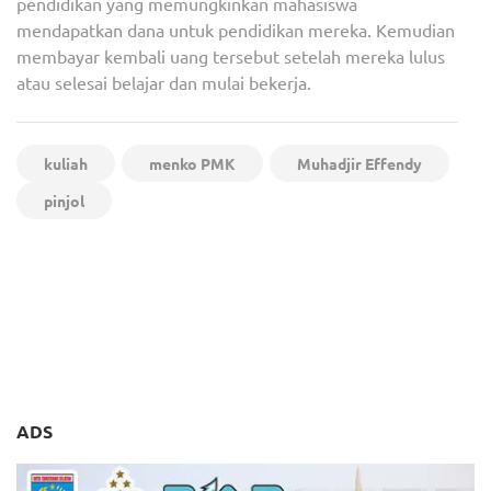
pendidikan yang memungkinkan mahasiswa
mendapatkan dana untuk pendidikan mereka. Kemudian
membayar kembali uang tersebut setelah mereka lulus
atau selesai belajar dan mulai bekerja.
kuliah
menko PMK
Muhadjir Effendy
pinjol
Navigasi
Konten yang Eksploitasi
Kemenko Polhukam
pos
Kecantikan Perempuan
Respons Permintaan
Badui Diminta Dihapus
Penghentian Eksploitasi
Perempuan Baduy di
Medsos
ADS