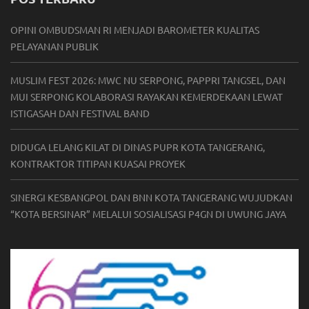
OPINI OMBUDSMAN RI MENJADI BAROMETER KUALITAS
PELAYANAN PUBLIK
MUSLIM FEST 2026: MWC NU SERPONG, PAPPRI TANGSEL, DAN
MUI SERPONG KOLABORASI RAYAKAN KEMERDEKAAN LEWAT
ISTIGASAH DAN FESTIVAL BAND
DIDUGA LELANG KILAT DI DINAS PUPR KOTA TANGERANG,
KONTRAKTOR TITIPAN KUASAI PROYEK
SINERGI KESBANGPOL DAN BNN KOTA TANGERANG WUJUDKAN
“KOTA BERSINAR” MELALUI SOSIALISASI P4GN DI UWUNG JAYA