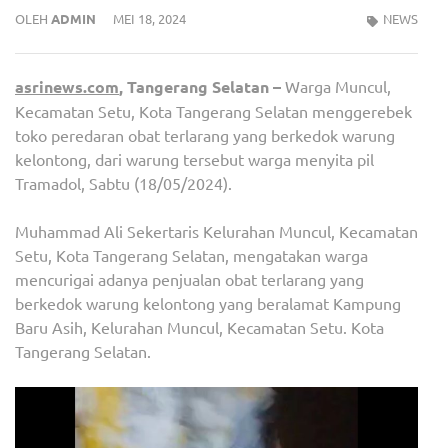
OLEH
ADMIN
MEI 18, 2024
NEWS
asrinews.com
, Tangerang Selatan –
Warga Muncul,
Kecamatan Setu, Kota Tangerang Selatan menggerebek
toko peredaran obat terlarang yang berkedok warung
kelontong, dari warung tersebut warga menyita pil
Tramadol, Sabtu (18/05/2024).
Muhammad Ali Sekertaris Kelurahan Muncul, Kecamatan
Setu, Kota Tangerang Selatan, mengatakan warga
mencurigai adanya penjualan obat terlarang yang
berkedok warung kelontong yang beralamat Kampung
Baru Asih, Kelurahan Muncul, Kecamatan Setu. Kota
Tangerang Selatan.