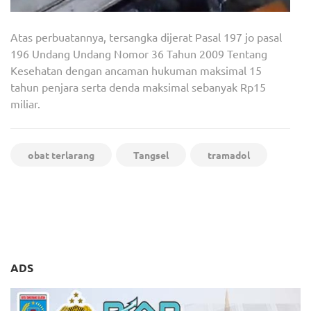
Atas perbuatannya, tersangka dijerat Pasal 197 jo pasal
196 Undang Undang Nomor 36 Tahun 2009 Tentang
Kesehatan dengan ancaman hukuman maksimal 15
tahun penjara serta denda maksimal sebanyak Rp15
miliar.
obat terlarang
Tangsel
tramadol
Navigasi
PWI Kota Tangerang Gelar
Dukungan untuk Balon
pos
Rapat Persiapan
Bupati Lebak KH. Syaefudin
Pelaksanaan UKW dan KLW
Asyadzily Terus Bertambah
ADS