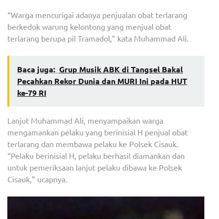
“Warga mencurigai adanya penjualan obat terlarang
berkedok warung kelontong yang menjual obat
terlarang berupa pil Tramadol,” kata Muhammad Ali.
Baca juga:
Grup Musik ABK di Tangsel Bakal
Pecahkan Rekor Dunia dan MURI Ini pada HUT
ke-79 RI
Lanjut Muhammad Ali, menyampaikan warga
mengamankan pelaku yang berinisial H penjual obat
terlarang dan membawa pelaku ke Polsek Cisauk.
“Pelaku berinisial H, pelaku berhasil diamankan dan
untuk pemeriksaan lanjut pelaku dibawa ke Polsek
Cisauk,” ucapnya.