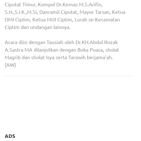
Ciputat Timur, Kompol Dr.Kemas M.S.Arifin,
S.H.,S.I.K.,M.Si, Danramil Ciputat, Mayor Tarsan, Ketua
DMI Ciptim, Ketua MUI Ciptim, Lurah se-Kecamatan
Ciptim dan undangan lainnya.
Acara diisi dengan Tausiah oleh Dr.KH.Abdul Rozak
A.Sastra MA dilanjutkan dengan Buka Puasa, sholat
Magrib dan sholat Isya serta Tarawih berjama’ah.
(AW)
Navigasi
Film ‘Dua Surga Dalam
Bhabinkamtibmas Cipayung,
pos
Cintaku’, Segera Tayang,
Polsek Ciputat Timur Giat
Andil Sekjen PERWATAS
Police Go to School
Sebagai Produser
ADS