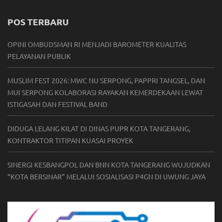
POS TERBARU
OPINI OMBUDSMAN RI MENJADI BAROMETER KUALITAS
PELAYANAN PUBLIK
MUSLIM FEST 2026: MWC NU SERPONG, PAPPRI TANGSEL, DAN
MUI SERPONG KOLABORASI RAYAKAN KEMERDEKAAN LEWAT
ISTIGASAH DAN FESTIVAL BAND
DIDUGA LELANG KILAT DI DINAS PUPR KOTA TANGERANG,
KONTRAKTOR TITIPAN KUASAI PROYEK
SINERGI KESBANGPOL DAN BNN KOTA TANGERANG WUJUDKAN
“KOTA BERSINAR” MELALUI SOSIALISASI P4GN DI UWUNG JAYA