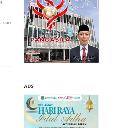
a.
a
ruari
ADS
na Cek
nomian