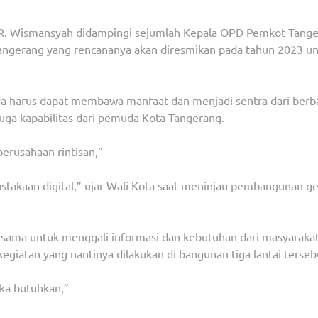
f R. Wismansyah didampingi sejumlah Kepala OPD Pemkot Tang
gerang yang rencananya akan diresmikan pada tahun 2023 u
 harus dapat membawa manfaat dan menjadi sentra dari berb
uga kapabilitas dari pemuda Kota Tangerang.
erusahaan rintisan,”
rpustakaan digital,” ujar Wali Kota saat meninjau pembangunan 
 sama untuk menggali informasi dan kebutuhan dari masyaraka
giatan yang nantinya dilakukan di bangunan tiga lantai terseb
ka butuhkan,”