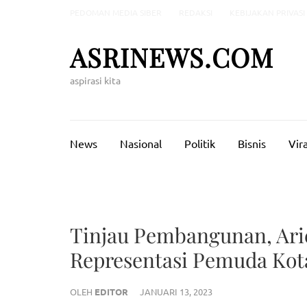
Lompat
PEDOMAN MEDIA SIBER
REDAKSI
KEBIJAKAN PRIVASI
ke
konten
ASRINEWS.COM
(Tekan
Enter)
aspirasi kita
News
Nasional
Politik
Bisnis
Vira
Tinjau Pembangunan, Ari
Representasi Pemuda Kot
OLEH
EDITOR
JANUARI 13, 2023