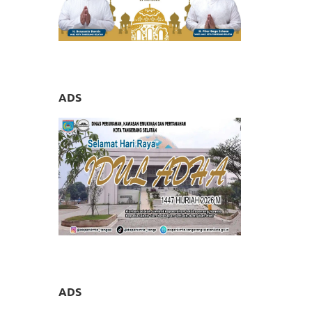
ADS
ADS