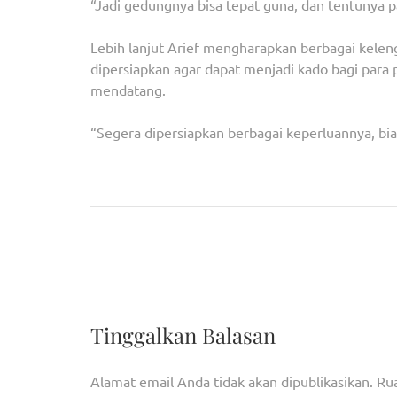
“Jadi gedungnya bisa tepat guna, dan tentunya p
Lebih lanjut Arief mengharapkan berbagai kele
dipersiapkan agar dapat menjadi kado bagi par
mendatang.
“Segera dipersiapkan berbagai keperluannya, biar
Navigasi
Percepat Transformasi Pelayanan Publik, Wapre
pos
Implementasi MPP Digital
Tinggalkan Balasan
Alamat email Anda tidak akan dipublikasikan.
Rua