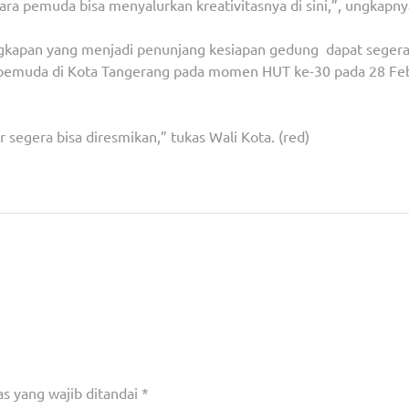
ara pemuda bisa menyalurkan kreativitasnya di sini,”, ungkapny
ngkapan yang menjadi penunjang kesiapan gedung dapat seger
a pemuda di Kota Tangerang pada momen HUT ke-30 pada 28 Feb
 segera bisa diresmikan,” tukas Wali Kota. (red)
s Dorong
Presiden Jokowi Kunjungi Pusat Perbelanjaan Gu
Aktivitas Pereko
s yang wajib ditandai
*