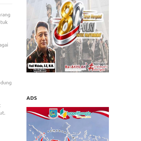
PEMBANGUNAN,
ARIEF
erang
MINTA
ntuk
GEDUNG
PEMUDA
JADI
agai
REPRESENTASI
PEMUDA
KOTA
TANGERANG
gedung
ADS
t
ut.