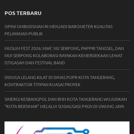
POS TERBARU
OPINI OMBUDSMAN RI MENJADI BAROMETER KUALITAS
PELAYANAN PUBLIK
MUSLIM FEST 2026: MWC NU SERPONG, PAPPRI TANGSEL, DAN
MUI SERPONG KOLABORASI RAYAKAN KEMERDEKAAN LEWAT
ISTIGASAH DAN FESTIVAL BAND
DIDUGA LELANG KILAT DI DINAS PUPR KOTA TANGERANG,
KONTRAKTOR TITIPAN KUASAI PROYEK
SINERGI KESBANGPOL DAN BNN KOTA TANGERANG WUJUDKAN
“KOTA BERSINAR” MELALUI SOSIALISASI P4GN DI UWUNG JAYA