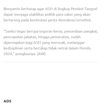
Benyamin berharap agar ASN di lingkup Pemkot Tangsel
dapat menjaga stabilitas politik para calon yang akan
bertarung pada kontestasi pesta demokrasi tersebut.
“Sanksi tegas berupa teguran keras, penundaan pangkat,
pencopotan jabatan, hingga pemecatan, sudah
dipersiapkan bagi ASN yang merusak, melanggar
kedisiplinan serta bersikap tidak netral dalam Pemilu
2024,” pungkasnya. (AW)
Navigasi
KPU Kota Tangsel
Polres Tangsel Siapkan
pos
Kembalikan 16 Ribu Lembar
Serangkaian Strategi Jaga
Surat Suara Rusak
Stabilitas Pemilu 2024
ADS