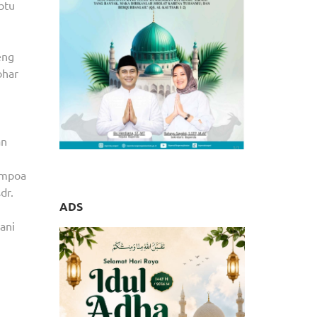
btu
eng
ohar
an
empoa
dr.
ADS
ani