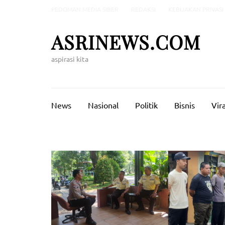
Lompat
PEDOMAN MEDIA SIBER
REDAKSI
KEBIJAKAN PRIVASI
ke
konten
ASRINEWS.COM
(Tekan
Enter)
aspirasi kita
News
Nasional
Politik
Bisnis
Vira