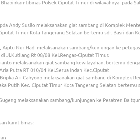
l Bhabinkamtibmas Polsek Ciputat Timur di wilayahnya, pada Sa
ipda Andy Susilo melaksanakan giat sambang di Komplek Ment
Ciputat Timur Kota Tangerang Selatan bertemu sdr. Basri dan K
 Aiptu Nur Hadi melaksanakan sambang/kunjungan ke petugas
i Jl.Kutilang Rt 08/08 Kel.Rengas-Ciputat Timur.
dianto melaksanakan giat sambang kewilayahan, bertemu deng
Aria Putra RT 010/04 Kel.Serua Indah Kec.Ciputat
Bripka Ari Cahyono melaksanakan giat sambang di Komplek R
aka Putih Kec. Ciputat Timur Kota Tangerang Selatan bertemu s
 Sugeng melaksanakan sambang/kunjungan ke Pesatren Baitqur
san kamtibmas:
ran