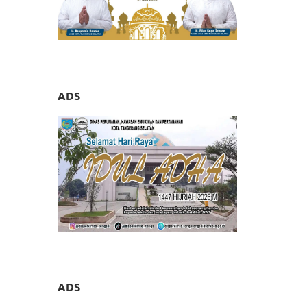
ADS
ADS