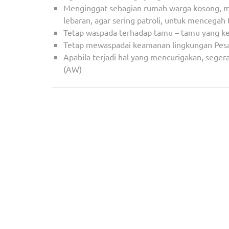
Menginggat sebagian rumah warga kosong, ma
lebaran, agar sering patroli, untuk mencegah
Tetap waspada terhadap tamu – tamu yang k
Tetap mewaspadai keamanan lingkungan Pesant
Apabila terjadi hal yang mencurigakan, seger
(AW)
Navigasi
Giat Santunan Terus Digulirkan Polsek Ciputat T
pos