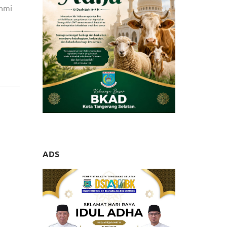
ahmi
rateka
ti dan
 Dunia
ADS