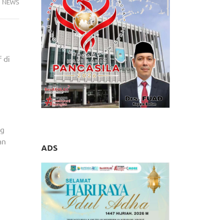
NEWS
 di
ng
an
ADS