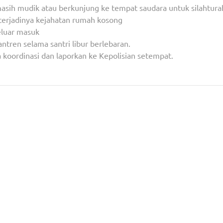
sih mudik atau berkunjung ke tempat saudara untuk silahtur
 terjadinya kejahatan rumah kosong
eluar masuk
ren selama santri libur berlebaran.
a koordinasi dan laporkan ke Kepolisian setempat.
imur
Peringati HUT Ke 53 Tahun, Solid, Sinergitas, Ka
INKAI Tangguh, yang Militan, Berbudi, Rendah Ha
Berprestasi