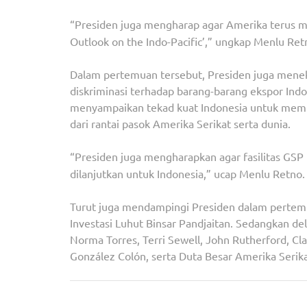
“Presiden juga mengharap agar Amerika terus
Outlook on the Indo-Pacific’,” ungkap Menlu Ret
Dalam pertemuan tersebut, Presiden juga menek
diskriminasi terhadap barang-barang ekspor Indon
menyampaikan tekad kuat Indonesia untuk memba
dari rantai pasok Amerika Serikat serta dunia.
“Presiden juga mengharapkan agar fasilitas GSP
dilanjutkan untuk Indonesia,” ucap Menlu Retno.
Turut juga mendampingi Presiden dalam pertemu
Investasi Luhut Binsar Pandjaitan. Sedangkan de
Norma Torres, Terri Sewell, John Rutherford, Cl
González Colón, serta Duta Besar Amerika Serika