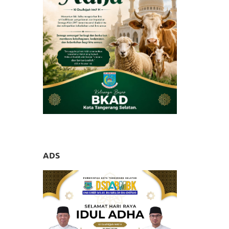
gerang
yanan
ADS