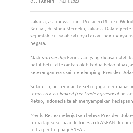
OLEH
ADMIN
MEI 4, 2023
Jakarta, astrinews.com – Presiden RI Joko Wid
Serikat, di Istana Merdeka, Jakarta. Dalam per
sejumlah isu, salah satunya terkait pentingnya 
negara.
“Jadi
partnership
kemitraan yang didasari oleh k
betul-betul ditekankan oleh kedua belah pihak,
e
keterangannya usai mendampingi Presiden Joko
Selain itu, pertemuan tersebut juga membahas
terbatas atau
limited free
trade agreement
antara
Retno, Indonesia telah menyampaikan kesiapan
Menlu Retno melanjutkan bahwa Presiden Jokowi
terhadap keketuaan Indonesia di ASEAN. Indones
mitra penting bagi ASEAN.