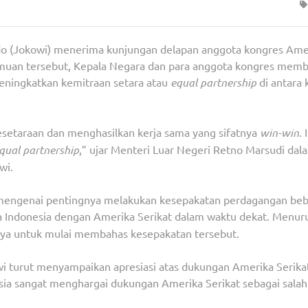
odo (Jokowi) menerima kunjungan delapan anggota kongres Ame
temuan tersebut, Kepala Negara dan para anggota kongres mem
meningkatkan kemitraan setara atau
equal partnership
di antara
esetaraan dan menghasilkan kerja sama yang sifatnya
win-win.
I
qual partnership
,” ujar Menteri Luar Negeri Retno Marsudi dal
wi.
 mengenai pentingnya melakukan kesepakatan perdagangan be
 Indonesia dengan Amerika Serikat dalam waktu dekat. Menur
nya untuk mulai membahas kesepakatan tersebut.
 turut menyampaikan apresiasi atas dukungan Amerika Serika
ia sangat menghargai dukungan Amerika Serikat sebagai salah