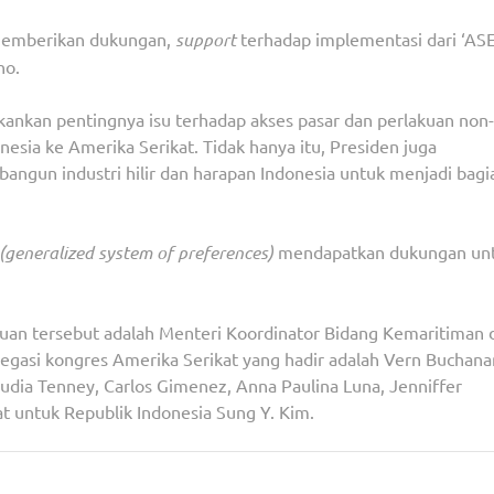
 memberikan dukungan,
support
terhadap implementasi dari ‘A
no.
ankan pentingnya isu terhadap akses pasar dan perlakuan non-
esia ke Amerika Serikat. Tidak hanya itu, Presiden juga
ngun industri hilir dan harapan Indonesia untuk menjadi bagi
(generalized system of preferences)
mendapatkan dukungan un
an tersebut adalah Menteri Koordinator Bidang Kemaritiman 
legasi kongres Amerika Serikat yang hadir adalah Vern Buchana
audia Tenney, Carlos Gimenez, Anna Paulina Luna, Jenniffer
t untuk Republik Indonesia Sung Y. Kim.