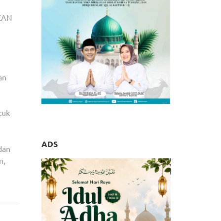
SEAN
an
tuk
ADS
dan
n,