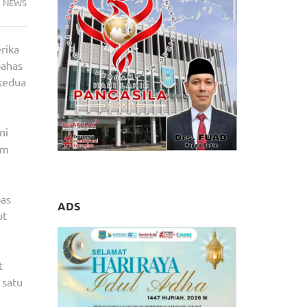
NEWS
rika
bahas
 kedua
ni
am
bas
ADS
ut
t
 satu