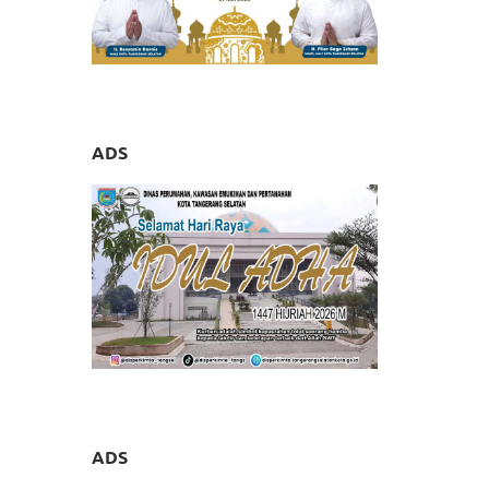
ADS
ADS