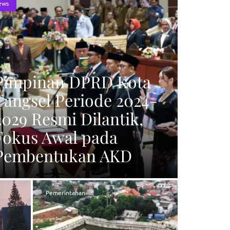
ews
Pimpinan DPRD Kota
Tangsel Periode 2024-
2029 Resmi Dilantik,
Fokus Awal pada
Pembentukan AKD
Pemerintahan