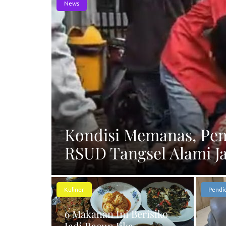
News
Kondisi Memanas, Pem
RSUD Tangsel Alami J
Kuliner
Pendi
6 Makanan Ini Berisiko
Jadi Racun Jika