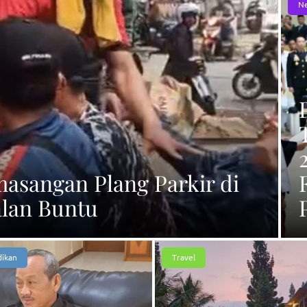
N
asangan Plang Parkir di
alan Buntu
dikan
Travel