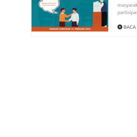
masyarak
partisip
BACA 