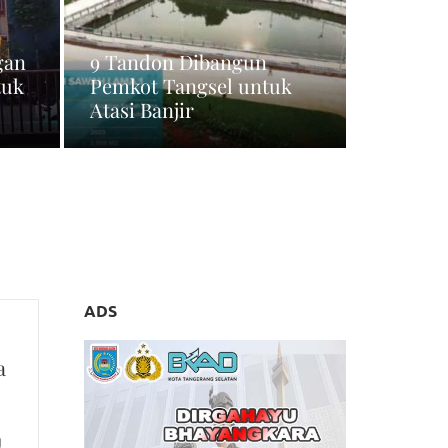
gan
9 Tandon Dibangun
tuk
Pemkot Tangsel untuk
Atasi Banjir
ADS
a
g