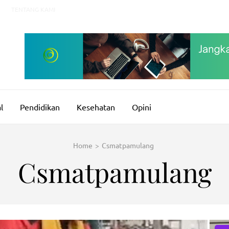
TENTANG KAMI
l
Pendidikan
Kesehatan
Opini
Home
>
Csmatpamulang
Csmatpamulang