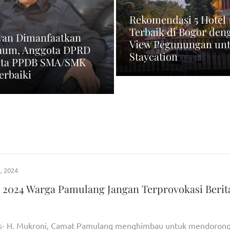
Rekomendasi 5 Hotel
Terbaik di Bogor den
an Dimanfaatkan
View Pegunungan un
um, Anggota DPRD
Staycation
ta PPDB SMA/SMK
erbaiki
, 2024
 2024 Warga Pamulang Jangan Terprovokasi Berit
s- H. Mukroni, Camat Pamulang menghimbau untuk mendoron