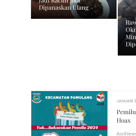
Dipanaskan Ulang
Raw
Okn
Min
Dip
JANUARI 2
Pemilu
Hoax
AsriNew