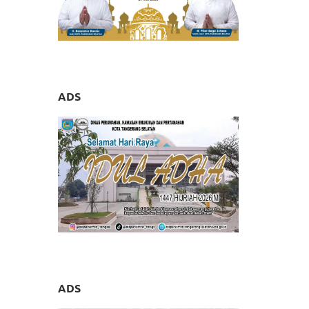
ADS
ADS