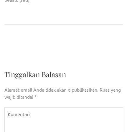
Navigasi
Ajang Pilkada Banten 2024,
Presiden Jokowi Resmi
pos
Generasi Muda Jadi Faktor
Buka Perdagangan Bursa
Penting Kemenangan
2023
Tinggalkan Balasan
Alamat email Anda tidak akan dipublikasikan.
Ruas yang
wajib ditandai
*