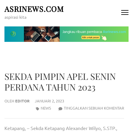
Lompat
ASRINEWS.COM
ke
aspirasi kita
konten
(Tekan
Enter)
SEKDA PIMPIN APEL SENIN
PERDANA TAHUN 2023
OLEH
EDITOR
JANUARI 2, 2023
SEK
NEWS
TINGGALKAN SEBUAH KOMENTAR
PIMP
APEL
Ketapang, – Sekda Ketapang Alexander Wilyo, S.STP.,
SENI