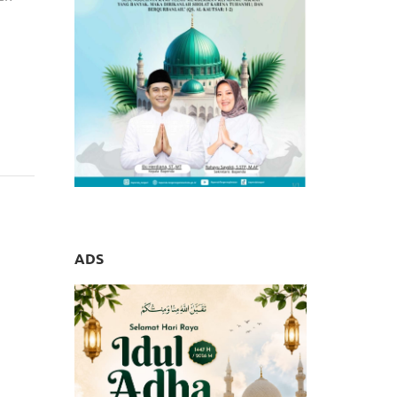
binsa,
ADS
rahan
 Baru