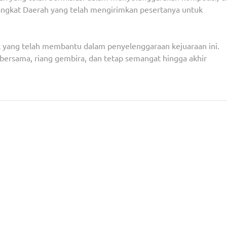
angkat Daerah yang telah mengirimkan pesertanya untuk
k yang telah membantu dalam penyelenggaraan kejuaraan ini.
bersama, riang gembira, dan tetap semangat hingga akhir
gka Kasus
Babhinkamtibmas Polsek Ciputat Timur Dan Ba
Amankan Pendistribusian Bantuan Pangan di Kelu
Sawah