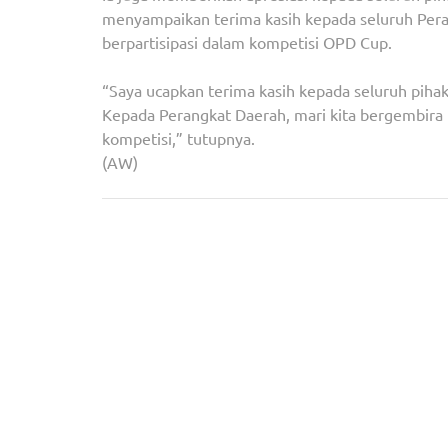
menyampaikan terima kasih kepada seluruh Per
berpartisipasi dalam kompetisi OPD Cup.
“Saya ucapkan terima kasih kepada seluruh piha
Kepada Perangkat Daerah, mari kita bergembira 
kompetisi,” tutupnya.
(AW)
Navigasi
Dittipidkor Bareskrim Polri Tetapkan Dua Tersan
pos
Suap Pengurusan DID Kota Balikpapan