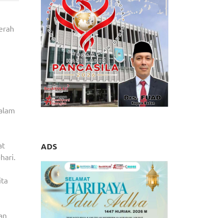
erah
dalam
at
ADS
hari.
ita
an