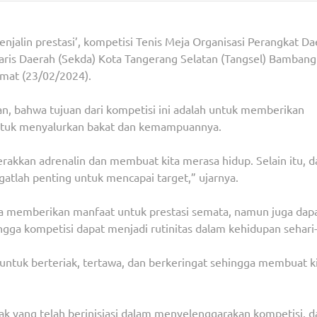
alin prestasi’, kompetisi Tenis Meja Organisasi Perangkat Da
aris Daerah (Sekda) Kota Tangerang Selatan (Tangsel) Bambang
umat (23/02/2024).
 bahwa tujuan dari kompetisi ini adalah untuk memberikan
untuk menyalurkan bakat dan kemampuannya.
erakkan adrenalin dan membuat kita merasa hidup. Selain itu, 
atlah penting untuk mencapai target,” ujarnya.
 memberikan manfaat untuk prestasi semata, namun juga dap
gga kompetisi dapat menjadi rutinitas dalam kehidupan sehari-
g untuk berteriak, tertawa, dan berkeringat sehingga membuat k
ak yang telah berinisiasi dalam menyelenggarakan kompetisi, d