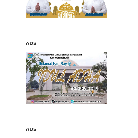
ADS
ADS