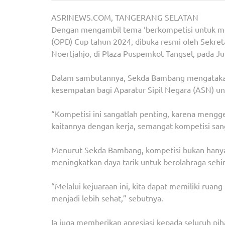
ASRINEWS.COM, TANGERANG SELATAN
Dengan mengambil tema ‘berkompetisi untuk menj
(OPD) Cup tahun 2024, dibuka resmi oleh Sekret
Noertjahjo, di Plaza Puspemkot Tangsel, pada J
Dalam sambutannya, Sekda Bambang mengatakan,
kesempatan bagi Aparatur Sipil Negara (ASN) 
“Kompetisi ini sangatlah penting, karena mengg
kaitannya dengan kerja, semangat kompetisi sang
Menurut Sekda Bambang, kompetisi bukan hanya
meningkatkan daya tarik untuk berolahraga sehin
“Melalui kejuaraan ini, kita dapat memiliki ruan
menjadi lebih sehat,” sebutnya.
Ia juga memberikan apresiasi kepada seluruh pih