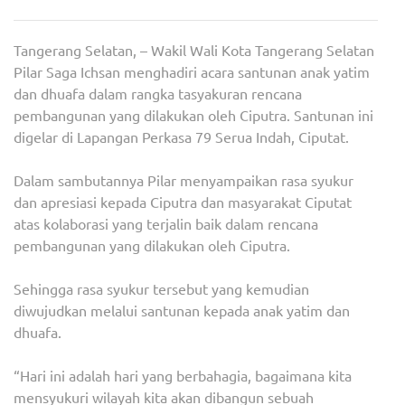
ANA
YATI
Tangerang Selatan, – Wakil Wali Kota Tangerang Selatan
DAN
Pilar Saga Ichsan menghadiri acara santunan anak yatim
DHUA
dan dhuafa dalam rangka tasyakuran rencana
PILA
pembangunan yang dilakukan oleh Ciputra. Santunan ini
PUJI
digelar di Lapangan Perkasa 79 Serua Indah, Ciputat.
KOL
CIPU
Dalam sambutannya Pilar menyampaikan rasa syukur
DAN
dan apresiasi kepada Ciputra dan masyarakat Ciputat
MAS
atas kolaborasi yang terjalin baik dalam rencana
CIPU
pembangunan yang dilakukan oleh Ciputra.
Sehingga rasa syukur tersebut yang kemudian
diwujudkan melalui santunan kepada anak yatim dan
dhuafa.
“Hari ini adalah hari yang berbahagia, bagaimana kita
mensyukuri wilayah kita akan dibangun sebuah