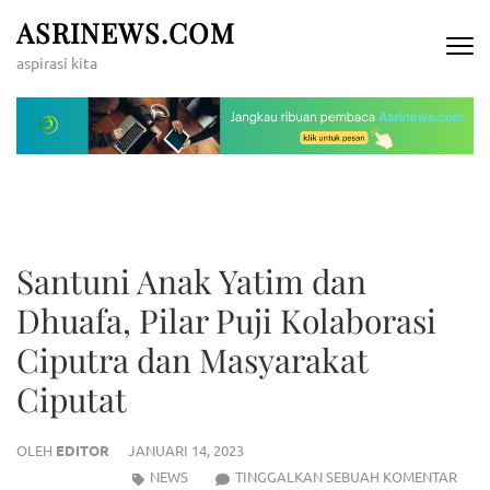
Lompat
ASRINEWS.COM
ke
aspirasi kita
konten
(Tekan
Enter)
Santuni Anak Yatim dan
Dhuafa, Pilar Puji Kolaborasi
Ciputra dan Masyarakat
Ciputat
OLEH
EDITOR
JANUARI 14, 2023
SANT
NEWS
TINGGALKAN SEBUAH KOMENTAR