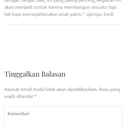
akan menjadi contoh karena membangun sesuatu tapi
tak lupa mensejahterakan anak yatim,” ujarnya. (red)
Navigasi
686 Relawan Pajak 2023
Presiden Jokowi Lakukan
pos
Resmi Dikukuhkan
Topping Off Indoor
Multifunction Stadium GBK
Tinggalkan Balasan
Alamat email Anda tidak akan dipublikasikan.
Ruas yang
wajib ditandai
*