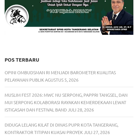
POS TERBARU
OPINI OMBUDSMAN RI MENJADI BAROMETER KUALITAS
PELAYANAN PUBLIK
AGUSTUS 5, 2026
MUSLIM FEST 2026: MWC NU SERPONG, PAPPRI TANGSEL, DAN
MUI SERPONG KOLABORASI RAYAKAN KEMERDEKAAN LEWAT
ISTIGASAH DAN FESTIVAL BAND
JULI 28, 2026
DIDUGA LELANG KILAT DI DINAS PUPR KOTA TANGERANG,
KONTRAKTOR TITIPAN KUASAI PROYEK
JULI 27, 2026