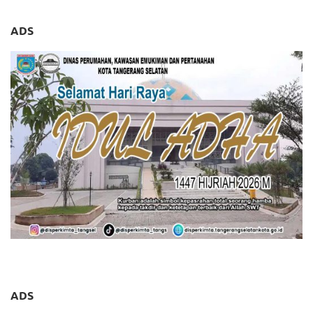
ADS
ADS