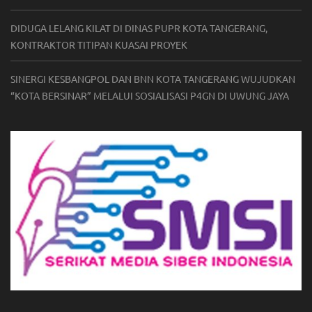
DIDUGA LELANG KILAT DI DINAS PUPR KOTA TANGERANG,
KONTRAKTOR TITIPAN KUASAI PROYEK
SINERGI KESBANGPOL DAN BNN KOTA TANGERANG WUJUDKAN
“KOTA BERSINAR” MELALUI SOSIALISASI P4GN DI UWUNG JAYA