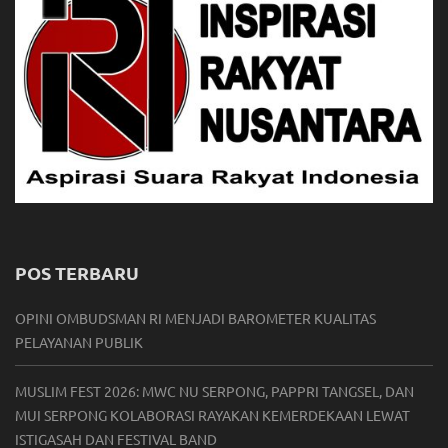
POS TERBARU
OPINI OMBUDSMAN RI MENJADI BAROMETER KUALITAS
PELAYANAN PUBLIK
MUSLIM FEST 2026: MWC NU SERPONG, PAPPRI TANGSEL, DAN
MUI SERPONG KOLABORASI RAYAKAN KEMERDEKAAN LEWAT
ISTIGASAH DAN FESTIVAL BAND