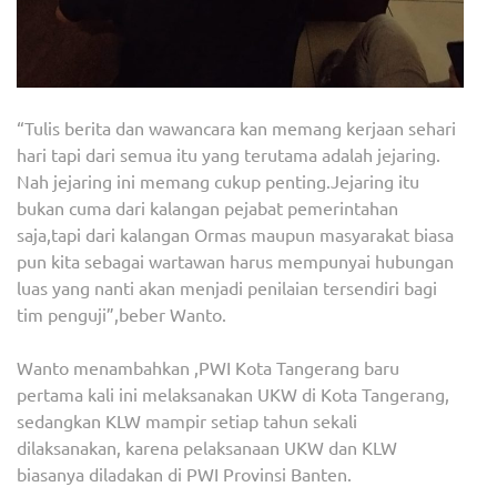
“Tulis berita dan wawancara kan memang kerjaan sehari
hari tapi dari semua itu yang terutama adalah jejaring.
Nah jejaring ini memang cukup penting.Jejaring itu
bukan cuma dari kalangan pejabat pemerintahan
saja,tapi dari kalangan Ormas maupun masyarakat biasa
pun kita sebagai wartawan harus mempunyai hubungan
luas yang nanti akan menjadi penilaian tersendiri bagi
tim penguji”,beber Wanto.
Wanto menambahkan ,PWI Kota Tangerang baru
pertama kali ini melaksanakan UKW di Kota Tangerang,
sedangkan KLW mampir setiap tahun sekali
dilaksanakan, karena pelaksanaan UKW dan KLW
biasanya diladakan di PWI Provinsi Banten.