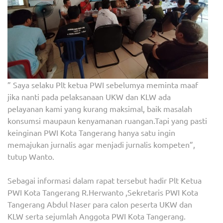
” Saya selaku Plt ketua PWI sebelumya meminta maaf
jika nanti pada pelaksanaan UKW dan KLW ada
pelayanan kami yang kurang maksimal, baik masalah
konsumsi maupaun kenyamanan ruangan.Tapi yang pasti
keinginan PWI Kota Tangerang hanya satu ingin
memajukan jurnalis agar menjadi jurnalis kompeten”,
tutup Wanto.
Sebagai informasi dalam rapat tersebut hadir Plt Ketua
PWI Kota Tangerang R.Herwanto ,Sekretaris PWI Kota
Tangerang Abdul Naser para calon peserta UKW dan
KLW serta sejumlah Anggota PWI Kota Tangerang.