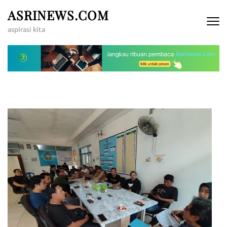
Lompat
ASRINEWS.COM
ke
aspirasi kita
konten
(Tekan
Enter)