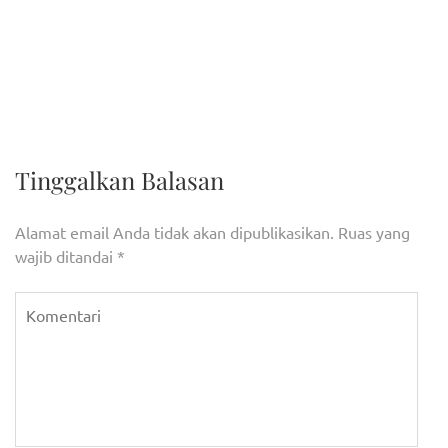
Navigasi
Tengok Persiapan Imlek,
Presiden Jokowi Ajak
pos
Wali Kota Lakukan
Masyarakat Jaga
Monitoring Vihara Bersama
Kebersihan Pantai
Forkopimda
Malalayang
Tinggalkan Balasan
Alamat email Anda tidak akan dipublikasikan.
Ruas yang
wajib ditandai
*