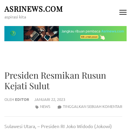
Lompat
ASRINEWS.COM
ke
aspirasi kita
konten
(Tekan
Enter)
Presiden Resmikan Rusun
Kejati Sulut
OLEH
EDITOR
JANUARI 22, 2023
PRES
NEWS
TINGGALKAN SEBUAH KOMENTAR
RES
RUS
Sulawesi Utara, – Presiden RI Joko Widodo (Jokowi)
KEJA