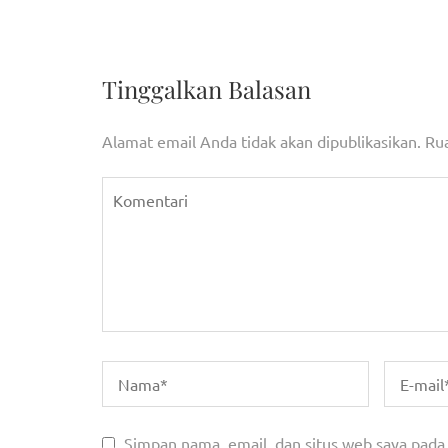
pos
dan Pembukaan MTQ XXII
Tinggalkan Balasan
Alamat email Anda tidak akan dipublikasikan.
Rua
Simpan nama, email, dan situs web saya pada