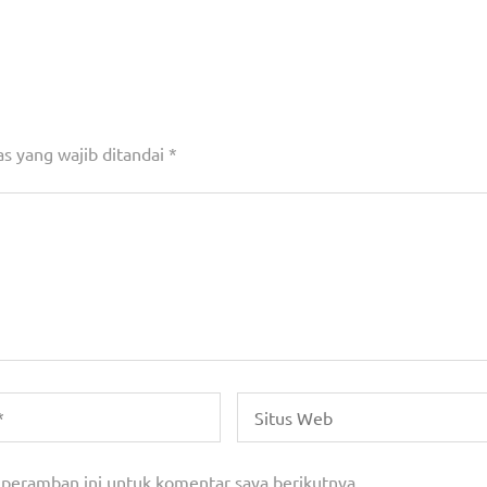
HADIRI PELANTIKAN PENGURUS DEWAN ADAT 
(DAD) KETAPANG MASA BAKTI 2022
s yang wajib ditandai
*
 peramban ini untuk komentar saya berikutnya.