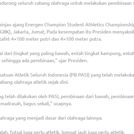
endorong seluruh cabang olahraga untuk melakukan pembinaan 
eninjau ajang Energen Champion Student Athletics Championshi
(GBK), Jakarta, Jumat, Pada kesempatan itu Presiden menyaksi
estafet 4×100 meter putri dan 4×100 meter putra.
ai dari tingkat yang paling bawah, entah tingkat kampung, enta
 sehingga ada pembinaan,” ujar Presiden.
atuan Atletik Seluruh Indonesia (PB PASI) yang telah melakuk
bang olahraga atletik sejak dini.
g telah dilakukan oleh PASI, pembinaan dari bawah, pembinaan
madrasah, bagus sekali,” ucapnya.
hraga yang menjadi dasar dari olahraga lainnya.
alah, futsal juga perlu atletik, lompat jauh juga perlu atletik,