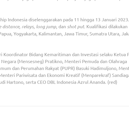
ip Indonesia diselenggarakan pada 11 hingga 13 Januari 2023
e distance, relays, long jump,
dan
shot put
. Kualifikasi dilakukan 
 Papua, Yogyakarta, Kalimantan, Jawa Timur, Sumatra Utara, Jak
ri Koordinator Bidang Kemaritiman dan Investasi selaku Ketua 
is Negara (Mensesneg) Pratikno, Menteri Pemuda dan Olahraga
 Umum dan Perumahan Rakyat (PUPR) Basuki Hadimuljono, Ment
Menteri Pariwisata dan Ekonomi Kreatif (Menparekraf) Sandiag
udi Hartono, serta CEO DBL Indonesia Azrul Ananda. (red)
salawat
BUPATI DAN WAKIL BUPATI SERTA SEKDA KET