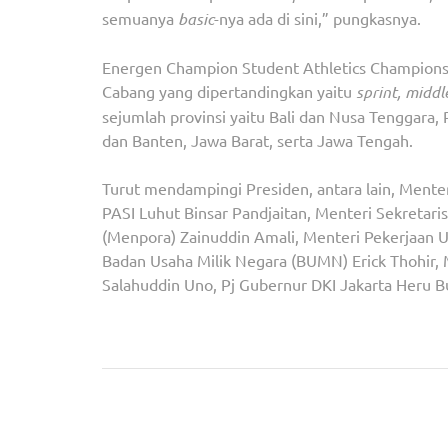
semuanya
basic
-nya ada di sini,” pungkasnya.
Energen Champion Student Athletics Championsh
Cabang yang dipertandingkan yaitu
sprint, middl
sejumlah provinsi yaitu Bali dan Nusa Tenggara,
dan Banten, Jawa Barat, serta Jawa Tengah.
Turut mendampingi Presiden, antara lain, Mente
PASI Luhut Binsar Pandjaitan, Menteri Sekretar
(Menpora) Zainuddin Amali, Menteri Pekerjaan
Badan Usaha Milik Negara (BUMN) Erick Thohir, 
Salahuddin Uno, Pj Gubernur DKI Jakarta Heru B
Navigasi
Ribuan Masyarakat Antusias Ikuti Tangerang Ber