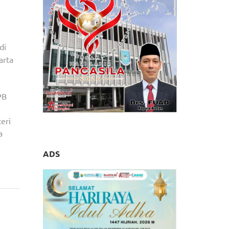
.
di
arta
PB
eri
a
ADS
APANG