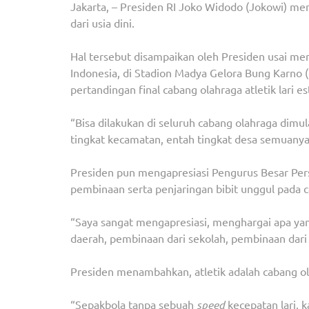
Jakarta, – Presiden RI Joko Widodo (Jokowi) m
dari usia dini.
Hal tersebut disampaikan oleh Presiden usai m
Indonesia, di Stadion Madya Gelora Bung Karno 
pertandingan final cabang olahraga atletik lari 
“Bisa dilakukan di seluruh cabang olahraga dimul
tingkat kecamatan, entah tingkat desa semuanya
Presiden pun mengapresiasi Pengurus Besar Pers
pembinaan serta penjaringan bibit unggul pada ca
“Saya sangat mengapresiasi, menghargai apa yan
daerah, pembinaan dari sekolah, pembinaan dari 
Presiden menambahkan, atletik adalah cabang ola
“Sepakbola tanpa sebuah
speed
kecepatan lari, k