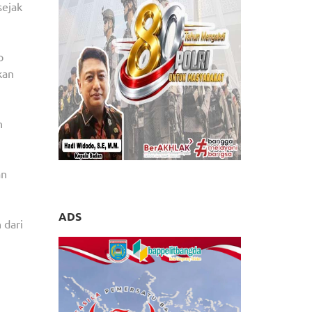
sejak
PEMBINAAN
OLAHRAGA
SEJAK
p
DINI
kan
h
an
ADS
 dari