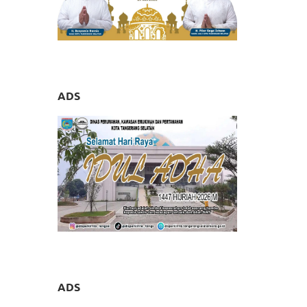
ADS
ADS