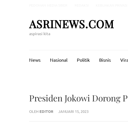
Lompat
PEDOMAN MEDIA SIBER
REDAKSI
KEBIJAKAN PRIVASI
ke
konten
ASRINEWS.COM
(Tekan
Enter)
aspirasi kita
News
Nasional
Politik
Bisnis
Vira
Presiden Jokowi Dorong 
OLEH
EDITOR
JANUARI 15, 2023