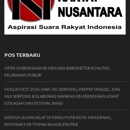
POS TERBARU
OPINI OMBUDSMAN RI MENJADI BAROMETER KUALITAS
PELAYANAN PUBLIK
MUSLIM FEST 2026: MWC NU SERPONG, PAPPRI TANGSEL, DAN
MUI SERPONG KOLABORASI RAYAKAN KEMERDEKAAN LEWAT
ISTIGASAH DAN FESTIVAL BAND
DIDUGA LELANG KILAT DI DINAS PUPR KOTA TANGERANG,
KONTRAKTOR TITIPAN KUASAI PROYEK