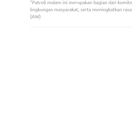
“Patroli malam ini merupakan bagian dari komi
lingkungan masyarakat, serta meningkatkan rasa 
(AW)
Navigasi
PP Muhammadiyah Usul Sidang Isbat Dihapus, 
pos
Bilang Begini