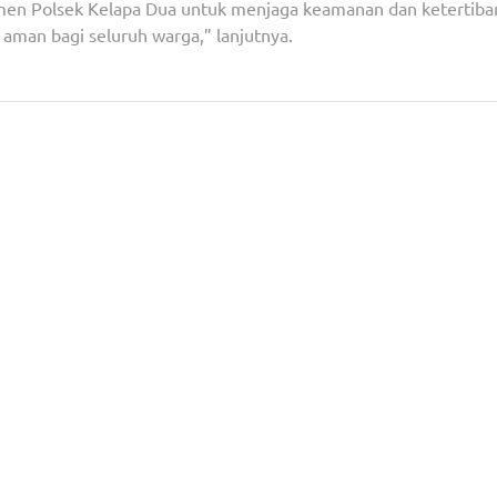
tmen Polsek Kelapa Dua untuk menjaga keamanan dan ketertiba
aman bagi seluruh warga,” lanjutnya.
PBNU
Kembalikan Motor Curian Melalui Jasa Gobox, Ka
Pondok Aren: Ini Kejadian 