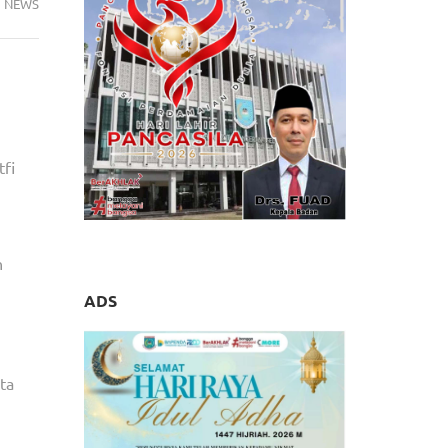
NEWS
tfi
n
ADS
ta