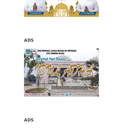
ADS
ADS