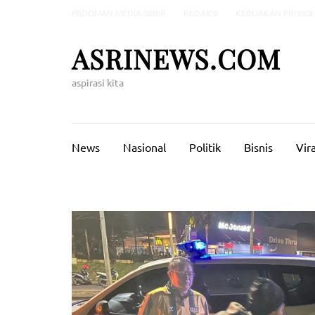
Lompat
PEDOMAN MEDIA SIBER
REDAKSI
KEBIJAKAN PRIVASI
ke
konten
ASRINEWS.COM
(Tekan
Enter)
aspirasi kita
News
Nasional
Politik
Bisnis
Vira