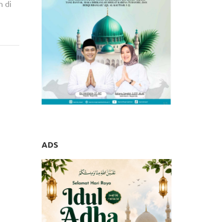
n di
polsek
Langka
ADS