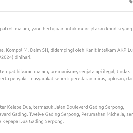
patroli malam, yang bertujuan untuk menciptakan kondisi yang
ua, Kompol M. Daim SH, didampingi oleh Kanit Intelkam AKP Lu
2024) dinihari.
, tempat hiburan malam, premanisme, senjata api ilegal, tindak
 serta penyakit masyarakat seperti peredaran miras, oplosan, da
ekitar Kelapa Dua, termasuk Jalan Boulevard Gading Serpong,
evard Gading, Twelve Gading Serpong, Perumahan Michelia, ser
ia Kepapa Dua Gading Serpong.