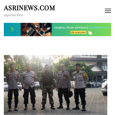
Lompat
ASRINEWS.COM
ke
aspirasi kita
konten
(Tekan
Enter)