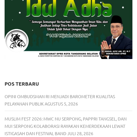
POS TERBARU
OPINI OMBUDSMAN RI MENJADI BAROMETER KUALITAS
PELAYANAN PUBLIK
AGUSTUS 5, 2026
MUSLIM FEST 2026: MWC NU SERPONG, PAPPRI TANGSEL, DAN
MUI SERPONG KOLABORASI RAYAKAN KEMERDEKAAN LEWAT
ISTIGASAH DAN FESTIVAL BAND
JULI 28, 2026