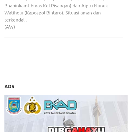
Bhabinkamtibmas Kel.Pisangan) dan Aiptu Nunuk
Watihelu (Kapospol Bintaro). Situasi aman dan
terkendali.
(AW)
Navigasi
Gelar Diskusi, Aliansi
Caleg Terpilih yang Ikut
pos
Perubahan Lebak Cetuskan
Pilkada Tak Wajib Mundur
3 Poin Deklarasi
ADS