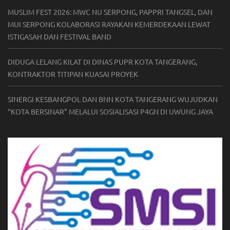
MUSLIM FEST 2026: MWC NU SERPONG, PAPPRI TANGSEL, DAN
MUI SERPONG KOLABORASI RAYAKAN KEMERDEKAAN LEWAT
ISTIGASAH DAN FESTIVAL BAND
DIDUGA LELANG KILAT DI DINAS PUPR KOTA TANGERANG,
KONTRAKTOR TITIPAN KUASAI PROYEK
SINERGI KESBANGPOL DAN BNN KOTA TANGERANG WUJUDKAN
“KOTA BERSINAR” MELALUI SOSIALISASI P4GN DI UWUNG JAYA