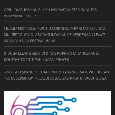
OPINI OMBUDSMAN RI MENJADI BAROMETER KUALITAS
PELAYANAN PUBLIK
MUSLIM FEST 2026: MWC NU SERPONG, PAPPRI TANGSEL, DAN
MUI SERPONG KOLABORASI RAYAKAN KEMERDEKAAN LEWAT
ISTIGASAH DAN FESTIVAL BAND
DIDUGA LELANG KILAT DI DINAS PUPR KOTA TANGERANG,
KONTRAKTOR TITIPAN KUASAI PROYEK
SINERGI KESBANGPOL DAN BNN KOTA TANGERANG WUJUDKAN
“KOTA BERSINAR” MELALUI SOSIALISASI P4GN DI UWUNG JAYA