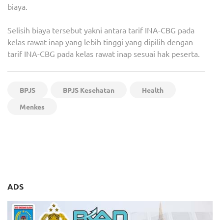
biaya.
Selisih biaya tersebut yakni antara tarif INA-CBG pada
kelas rawat inap yang lebih tinggi yang dipilih dengan
tarif INA-CBG pada kelas rawat inap sesuai hak peserta.
BPJS
BPJS Kesehatan
Health
Menkes
Navigasi
Indonesia Miliki Petarung
Buka Kaca Mobil Bikin
pos
UFC Pertama: Jeka Saragih
Hemat Bensin, Benar gak
Sih?
ADS