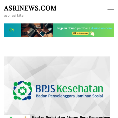
Lompat
ASRINEWS.COM
ke
aspirasi kita
konten
(Tekan
Enter)