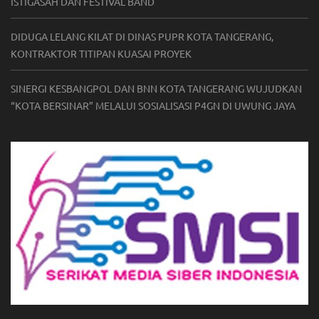
ISTIGASAH DAN FESTIVAL BAND
DIDUGA LELANG KILAT DI DINAS PUPR KOTA TANGERANG,
KONTRAKTOR TITIPAN KUASAI PROYEK
SINERGI KESBANGPOL DAN BNN KOTA TANGERANG WUJUDKAN
“KOTA BERSINAR” MELALUI SOSIALISASI P4GN DI UWUNG JAYA