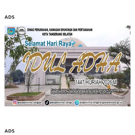
ADS
ADS