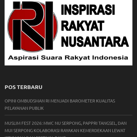
POS TERBARU
OPINI OMBUDSMAN RI MENJADI BAROMETER KUALITAS
PELAYANAN PUBLIK
MUSLIM FEST 2026: MWC NU SERPONG, PAPPRI TANGSEL, DAN
MUI SERPONG KOLABORASI RAYAKAN KEMERDEKAAN LEWAT