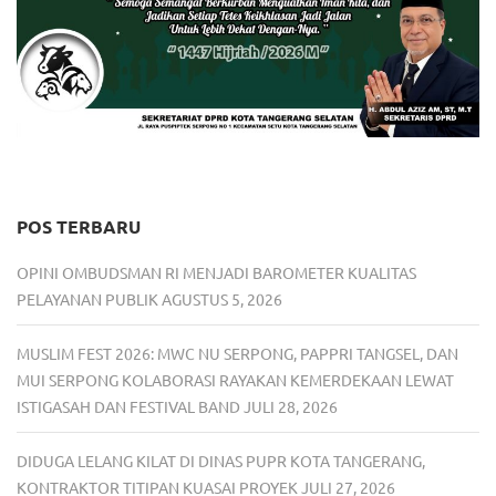
POS TERBARU
OPINI OMBUDSMAN RI MENJADI BAROMETER KUALITAS
PELAYANAN PUBLIK
AGUSTUS 5, 2026
MUSLIM FEST 2026: MWC NU SERPONG, PAPPRI TANGSEL, DAN
MUI SERPONG KOLABORASI RAYAKAN KEMERDEKAAN LEWAT
ISTIGASAH DAN FESTIVAL BAND
JULI 28, 2026
DIDUGA LELANG KILAT DI DINAS PUPR KOTA TANGERANG,
KONTRAKTOR TITIPAN KUASAI PROYEK
JULI 27, 2026