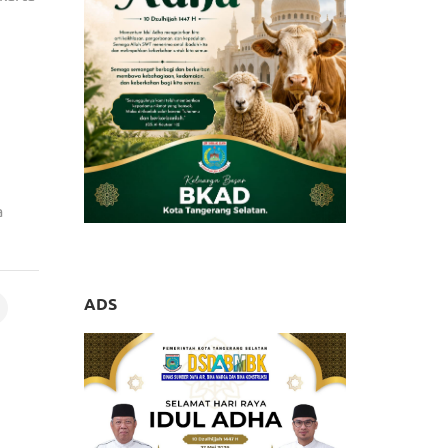
a
ADS
a Luar
Biasa