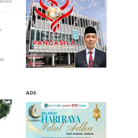
TAHAN
n
at
ADS