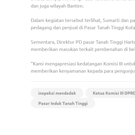
dan juga wilayah Banten.
Dalam kegiatan tersebut terlihat, Sumarti dan para
pedagang dan penjual di Pasar Tanah Tinggi Kot
Sementara, Direktur PD pasar Tanah Tinggi Harto
memberikan masukan terkait pembenahan di beber
“Kami mengapresiasi kedatangan Komisi III untu
memberikan kenyamanan kepada para pengunjun
inspeksi mendadak
Ketua Komisi III DPR
Pasar Induk Tanah Tinggi
Navigasi
Gemilang Nusantara Soroti Dampak Lingkungan 
pos
PIK 2 dan Pagar Laut di Pesisir Tangerang