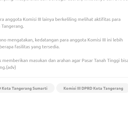
 anggota Komisi III lainya berkeliling melihat aktifitas para
a Tangerang.
no mengatakan, kedatangan para anggota Komisi III ini lebih
apa fasilitas yang tersedia.
k memberikan masukan dan arahan agar Pasar Tanah Tinggi bis
g.(adv)
D Kota Tangerang Sumarti
Komisi III DPRD Kota Tangerang
Reklamasi
PUB Gelar Rakor, Andra Soni Didapuk Jadi Anggot