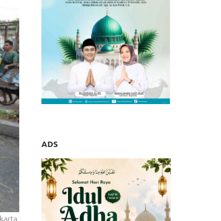
ADS
karta