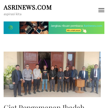
Lompat
ASRINEWS.COM
ke
aspirasi kita
konten
(Tekan
Enter)
Giat Pengamanan Ibadah