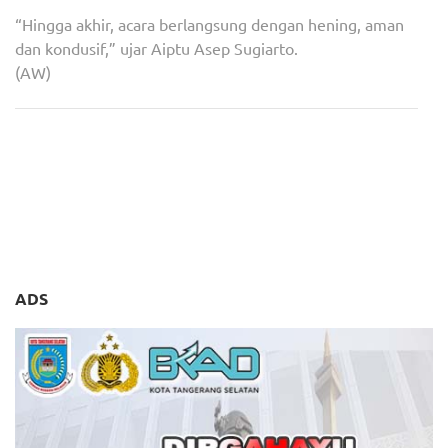
“Hingga akhir, acara berlangsung dengan hening, aman
dan kondusif,” ujar Aiptu Asep Sugiarto.
(AW)
Navigasi
Malam Nuzulul Qur’an,
Giat Ramadhan Ibu
pos
Benyamin: Al-Qur’an Harus
Bhayangkari Polsek Ciputat
Jadi Pembimbing
Timur Di Kelurahan
Kehidupan
Pisangan
ADS