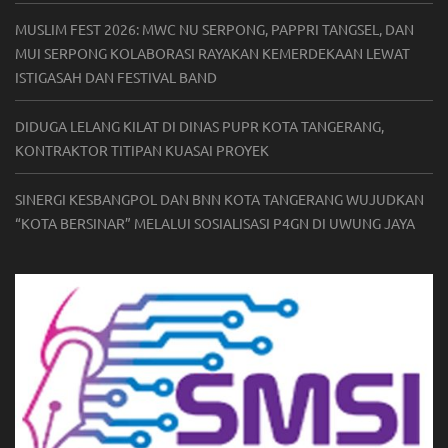
MUSLIM FEST 2026: MWC NU SERPONG, PAPPRI TANGSEL, DAN
MUI SERPONG KOLABORASI RAYAKAN KEMERDEKAAN LEWAT
ISTIGASAH DAN FESTIVAL BAND
DIDUGA LELANG KILAT DI DINAS PUPR KOTA TANGERANG,
KONTRAKTOR TITIPAN KUASAI PROYEK
SINERGI KESBANGPOL DAN BNN KOTA TANGERANG WUJUDKAN
“KOTA BERSINAR” MELALUI SOSIALISASI P4GN DI UWUNG JAYA