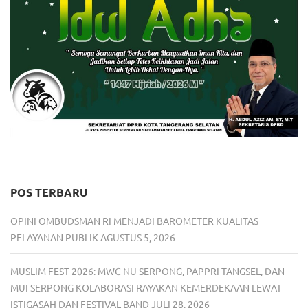
POS TERBARU
OPINI OMBUDSMAN RI MENJADI BAROMETER KUALITAS
PELAYANAN PUBLIK
AGUSTUS 5, 2026
MUSLIM FEST 2026: MWC NU SERPONG, PAPPRI TANGSEL, DAN
MUI SERPONG KOLABORASI RAYAKAN KEMERDEKAAN LEWAT
ISTIGASAH DAN FESTIVAL BAND
JULI 28, 2026