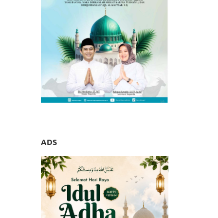
Takjil
ADS