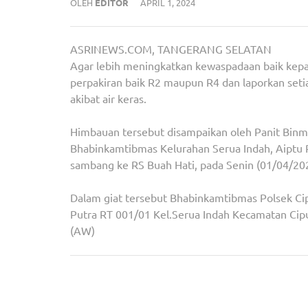
OLEH
EDITOR
APRIL 1, 2024
ASRINEWS.COM, TANGERANG SELATAN
Agar lebih meningkatkan kewaspadaan baik kep
perpakiran baik R2 maupun R4 dan laporkan setia
akibat air keras.
Himbauan tersebut disampaikan oleh Panit Binma
Bhabinkamtibmas Kelurahan Serua Indah, Aiptu 
sambang ke RS Buah Hati, pada Senin (01/04/20
Dalam giat tersebut Bhabinkamtibmas Polsek Cip
Putra RT 001/01 Kel.Serua Indah Kecamatan Cipu
(AW)
Navigasi
Bhabinkamtibmas Sambangi Kelurahan Rengas, B