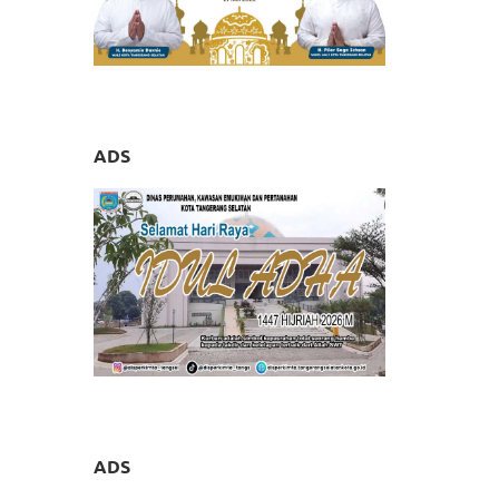
ADS
ADS