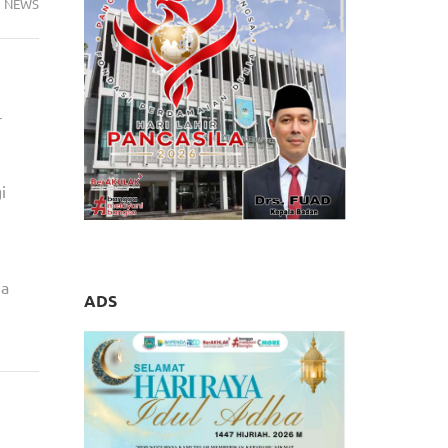
NEWS
r
i
ia
ADS
erbagi