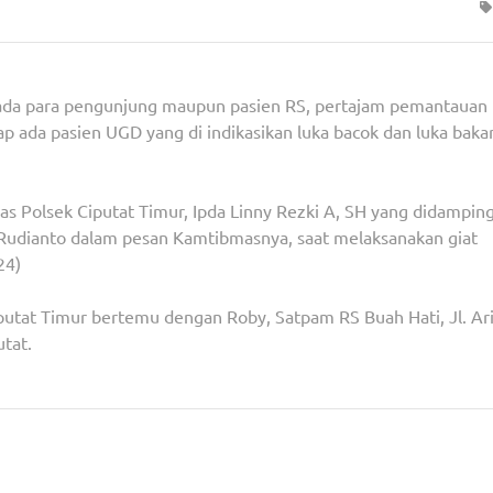
ada para pengunjung maupun pasien RS, pertajam pemantauan
p ada pasien UGD yang di indikasikan luka bacok dan luka baka
s Polsek Ciputat Timur, Ipda Linny Rezki A, SH yang didamping
Rudianto dalam pesan Kamtibmasnya, saat melaksanakan giat
24)
utat Timur bertemu dengan Roby, Satpam RS Buah Hati, Jl. Ar
tat.
eri Pesan
Meriahkan HBP ke-60, Lapas Kelas III Pagar Alam B