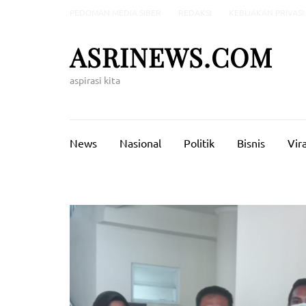
Lompat
PEDOMAN MEDIA SIBER
REDAKSI
KEBIJAKAN PRIVASI
ke
konten
ASRINEWS.COM
(Tekan
Enter)
aspirasi kita
News
Nasional
Politik
Bisnis
Vira