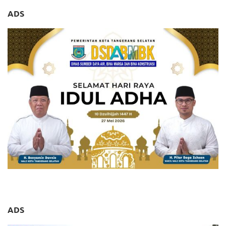
ADS
ADS