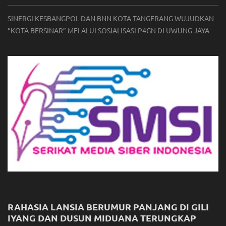
SINERGI KESBANGPOL DAN BNN KOTA TANGERANG WUJUDKAN
“KOTA BERSINAR” MELALUI SOSIALISASI P4GN DI UWUNG JAYA
RAHASIA LANSIA BERUMUR PANJANG DI GILI
IYANG DAN DUSUN MIDUANA TERUNGKAP