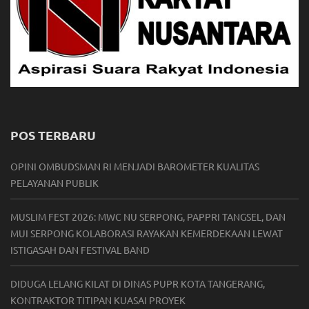
POS TERBARU
OPINI OMBUDSMAN RI MENJADI BAROMETER KUALITAS
PELAYANAN PUBLIK
MUSLIM FEST 2026: MWC NU SERPONG, PAPPRI TANGSEL, DAN
MUI SERPONG KOLABORASI RAYAKAN KEMERDEKAAN LEWAT
ISTIGASAH DAN FESTIVAL BAND
DIDUGA LELANG KILAT DI DINAS PUPR KOTA TANGERANG,
KONTRAKTOR TITIPAN KUASAI PROYEK