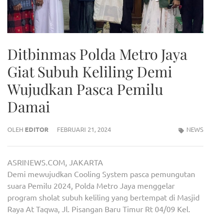
Ditbinmas Polda Metro Jaya
Giat Subuh Keliling Demi
Wujudkan Pasca Pemilu
Damai
OLEH
EDITOR
FEBRUARI 21, 2024
NEWS
ASRINEWS.COM, JAKARTA
Demi mewujudkan Cooling System pasca pemungutan
suara Pemilu 2024, Polda Metro Jaya menggelar
program sholat subuh keliling yang bertempat di Masjid
Raya At Taqwa, Jl. Pisangan Baru Timur Rt 04/09 Kel.