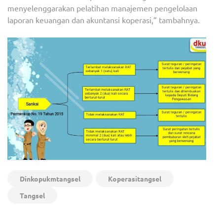
menyelenggarakan pelatihan manajemen pengelolaan
laporan keuangan dan akuntansi koperasi,” tambahnya.
Dinkopukmtangsel
Koperasitangsel
Tangsel