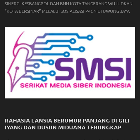
SINERGI KESBANGPOL DAN BNN KOTA TANGERANG WUJUDKAN
“KOTA BERSINAR” MELALUI SOSIALISASI P4GN DI UWUNG JAYA
RAHASIA LANSIA BERUMUR PANJANG DI GILI
IYANG DAN DUSUN MIDUANA TERUNGKAP