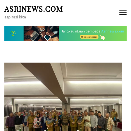
Lompat
ASRINEWS.COM
ke
aspirasi kita
konten
(Tekan
Enter)