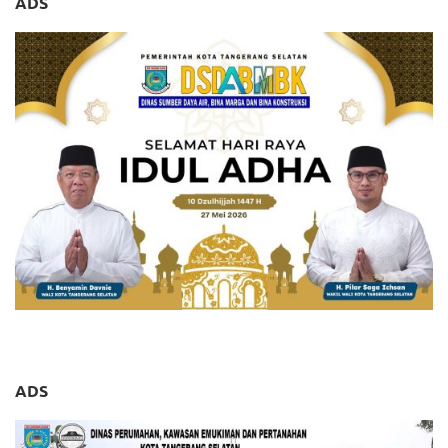
ADS
ADS