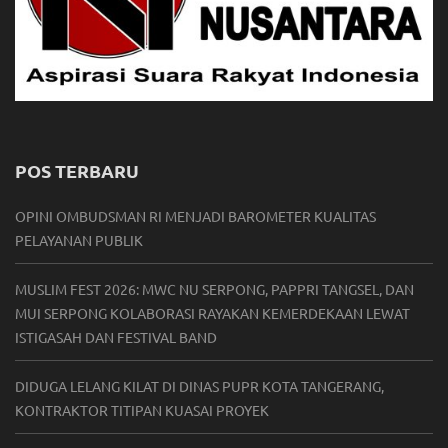
POS TERBARU
OPINI OMBUDSMAN RI MENJADI BAROMETER KUALITAS
PELAYANAN PUBLIK
MUSLIM FEST 2026: MWC NU SERPONG, PAPPRI TANGSEL, DAN
MUI SERPONG KOLABORASI RAYAKAN KEMERDEKAAN LEWAT
ISTIGASAH DAN FESTIVAL BAND
DIDUGA LELANG KILAT DI DINAS PUPR KOTA TANGERANG,
KONTRAKTOR TITIPAN KUASAI PROYEK