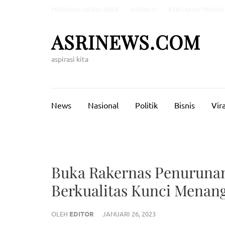
Lompat
PEDOMAN MEDIA SIBER
REDAKSI
KEBIJAKAN PRIVASI
ke
konten
ASRINEWS.COM
(Tekan
Enter)
aspirasi kita
News
Nasional
Politik
Bisnis
Vira
Buka Rakernas Penurunan
Berkualitas Kunci Menan
OLEH
EDITOR
JANUARI 26, 2023