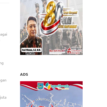
RAKERNAS
PENURUNAN
STUNTING,
PRESIDEN:
SDM
BERKUALITAS
agai
KUNCI
a
MENANGKAN
PERSAINGAN
ang
ADS
ngan
juta