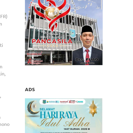
FR)
n
ti
an
in,
ADS
,
n
amono