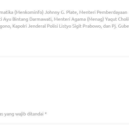
rmatika (Menkominfo) Johnny G. Plate, Menteri Pemberdayaan
i Ayu Bintang Darmawati, Menteri Agama (Menag) Yaqut Choli
o, Kapolri Jenderal Polisi Listyo Sigit Prabowo, dan Pj. Gub
6, Gelar
Peringati Hari Gizi Nasional, Arief Targetkan Pen
Angka Stunting Kota Tang
s yang wajib ditandai
*