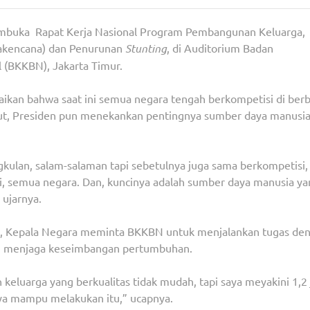
membuka Rapat Kerja Nasional Program Pembangunan Keluarga,
akencana) dan Penurunan
Stunting
, di Auditorium Badan
 (BKKBN), Jakarta Timur.
kan bahwa saat ini semua negara tengah berkompetisi di berb
ut, Presiden pun menekankan pentingnya sumber daya manusi
gkulan, salam-salaman tapi sebetulnya juga sama berkompetisi,
ogi, semua negara. Dan, kuncinya adalah sumber daya manusia y
 ujarnya.
t, Kepala Negara meminta BKKBN untuk menjalankan tugas de
an menjaga keseimbangan pertumbuhan.
luarga yang berkualitas tidak mudah, tapi saya meyakini 1,2 
a mampu melakukan itu,” ucapnya.