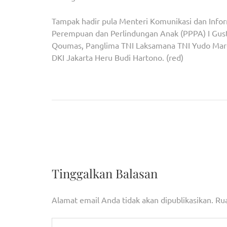
Tampak hadir pula Menteri Komunikasi dan Info
Perempuan dan Perlindungan Anak (PPPA) I Gust
Qoumas, Panglima TNI Laksamana TNI Yudo Margon
DKI Jakarta Heru Budi Hartono. (red)
Navigasi
Pemkot Tangsel Bersama Yayasan 25 Januari 194
pos
Peringatan ke-77 Tahun Peristiwa Lengkong
Tinggalkan Balasan
Alamat email Anda tidak akan dipublikasikan.
Rua