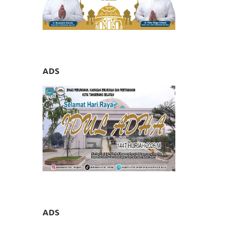
ADS
ADS