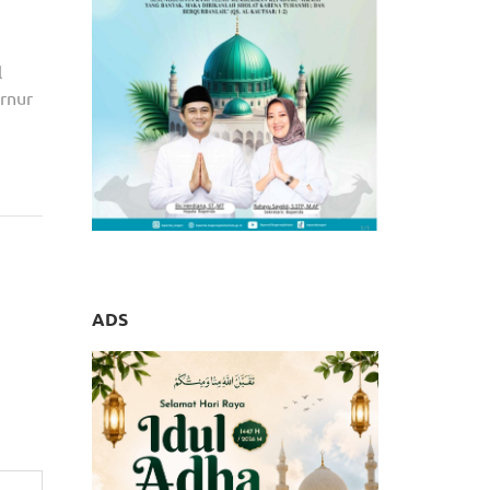
l
ernur
urunan
ADS
erang