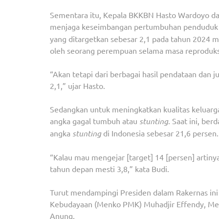
Sementara itu, Kepala BKKBN Hasto Wardoyo d
menjaga keseimbangan pertumbuhan penduduk dite
yang ditargetkan sebesar 2,1 pada tahun 2024 me
oleh seorang perempuan selama masa reproduk
“Akan tetapi dari berbagai hasil pendataan dan 
2,1,” ujar Hasto.
Sedangkan untuk meningkatkan kualitas keluarg
angka gagal tumbuh atau
stunting
. Saat ini, be
angka
stunting
di Indonesia sebesar 21,6 persen.
“Kalau mau mengejar [target] 14 [persen] artinya
tahun depan mesti 3,8,” kata Budi.
Turut mendampingi Presiden dalam Rakernas in
Kebudayaan (Menko PMK) Muhadjir Effendy, Menk
Anung.