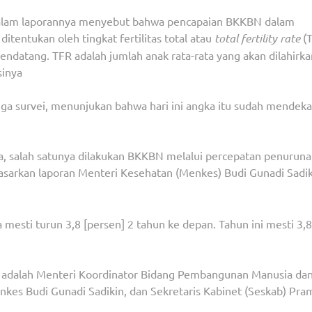
alam laporannya menyebut bahwa pencapaian BKKBN dalam
ntukan oleh tingkat fertilitas total atau
total fertility rate
(T
ndatang. TFR adalah jumlah anak rata-rata yang akan dilahirka
sinya
juga survei, menunjukan bahwa hari ini angka itu sudah mendeka
a, salah satunya dilakukan BKKBN melalui percepatan penurun
rdasarkan laporan Menteri Kesehatan (Menkes) Budi Gunadi Sadik
 mesti turun 3,8 [persen] 2 tahun ke depan. Tahun ini mesti 3,8
i adalah Menteri Koordinator Bidang Pembangunan Manusia da
es Budi Gunadi Sadikin, dan Sekretaris Kabinet (Seskab) Pr