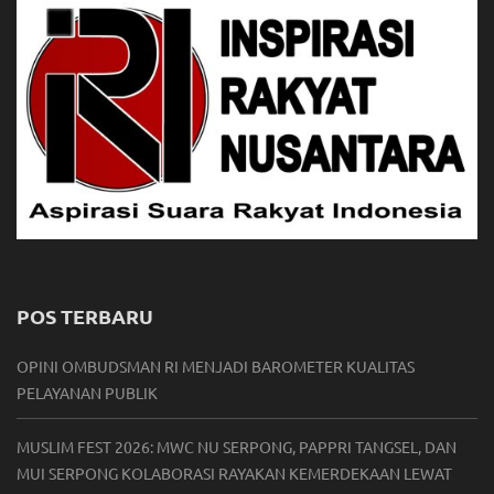
POS TERBARU
OPINI OMBUDSMAN RI MENJADI BAROMETER KUALITAS
PELAYANAN PUBLIK
MUSLIM FEST 2026: MWC NU SERPONG, PAPPRI TANGSEL, DAN
MUI SERPONG KOLABORASI RAYAKAN KEMERDEKAAN LEWAT