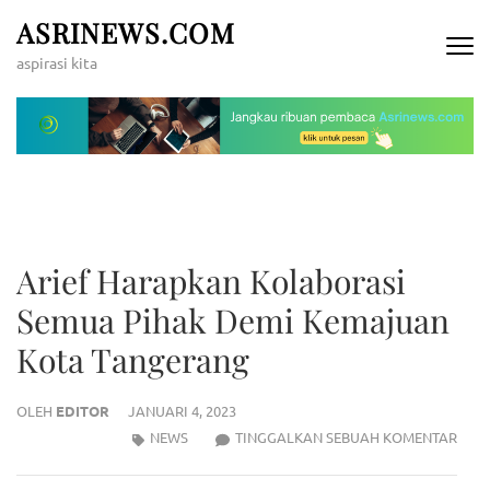
Lompat
ASRINEWS.COM
ke
aspirasi kita
konten
(Tekan
Enter)
Arief Harapkan Kolaborasi
Semua Pihak Demi Kemajuan
Kota Tangerang
OLEH
EDITOR
JANUARI 4, 2023
ARIE
NEWS
TINGGALKAN SEBUAH KOMENTAR
HAR
KOL