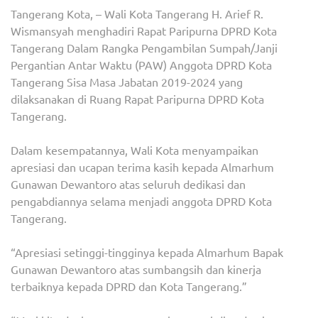
Tangerang Kota, – Wali Kota Tangerang H. Arief R.
SEM
Wismansyah menghadiri Rapat Paripurna DPRD Kota
PIHA
Tangerang Dalam Rangka Pengambilan Sumpah/Janji
DEMI
Pergantian Antar Waktu (PAW) Anggota DPRD Kota
KEM
Tangerang Sisa Masa Jabatan 2019-2024 yang
KOT
dilaksanakan di Ruang Rapat Paripurna DPRD Kota
TAN
Tangerang.
Dalam kesempatannya, Wali Kota menyampaikan
apresiasi dan ucapan terima kasih kepada Almarhum
Gunawan Dewantoro atas seluruh dedikasi dan
pengabdiannya selama menjadi anggota DPRD Kota
Tangerang.
“Apresiasi setinggi-tingginya kepada Almarhum Bapak
Gunawan Dewantoro atas sumbangsih dan kinerja
terbaiknya kepada DPRD dan Kota Tangerang.”