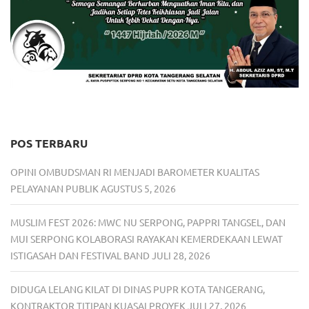
POS TERBARU
OPINI OMBUDSMAN RI MENJADI BAROMETER KUALITAS
PELAYANAN PUBLIK
AGUSTUS 5, 2026
MUSLIM FEST 2026: MWC NU SERPONG, PAPPRI TANGSEL, DAN
MUI SERPONG KOLABORASI RAYAKAN KEMERDEKAAN LEWAT
ISTIGASAH DAN FESTIVAL BAND
JULI 28, 2026
DIDUGA LELANG KILAT DI DINAS PUPR KOTA TANGERANG,
KONTRAKTOR TITIPAN KUASAI PROYEK
JULI 27, 2026