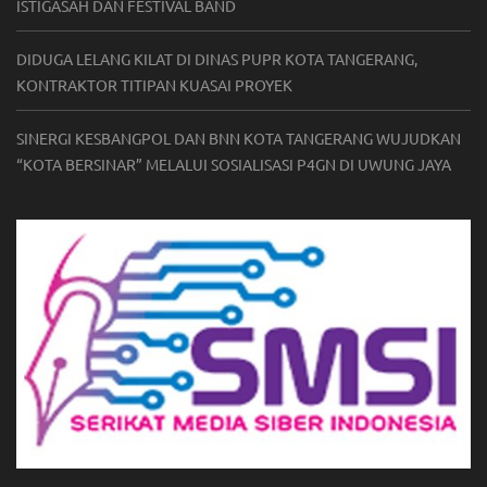
ISTIGASAH DAN FESTIVAL BAND
DIDUGA LELANG KILAT DI DINAS PUPR KOTA TANGERANG,
KONTRAKTOR TITIPAN KUASAI PROYEK
SINERGI KESBANGPOL DAN BNN KOTA TANGERANG WUJUDKAN
“KOTA BERSINAR” MELALUI SOSIALISASI P4GN DI UWUNG JAYA