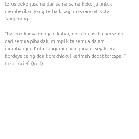
terus bekerjasama dan sama-sama bekerja untuk
memberikan yang terbaik bagi masyarakat Kota
Tangerang.
“Karena hanya dengan ikhtiar, doa dan usaha bersama
dari semua pihaklah, mimpi kita semua dalam
membangun Kota Tangerang yang maju, sejahtera,
berdaya saing dan berakhlakul karimah dapat tercapai.”
tukas Arief. (Red)
Navigasi
Presiden Jokowi Terima
Pemerintah Kembali Buka
pos
Kunjungan Ketua Umum
Sertifikasi Halal Gratis, Ada
PBNU
1 Juta Kuota