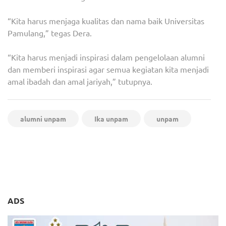
“Kita harus menjaga kualitas dan nama baik Universitas
Pamulang,” tegas Dera.
“Kita harus menjadi inspirasi dalam pengelolaan alumni
dan memberi inspirasi agar semua kegiatan kita menjadi
amal ibadah dan amal jariyah,” tutupnya.
alumni unpam
Ika unpam
unpam
Navigasi
Soal Duet Andra-Dimyati di
Ketua IKA Ajak Alumni
pos
Pilgub Banten, Dasco: Airin
Unpam Jaga Warisan H.
sama PDIP
Darsono
ADS