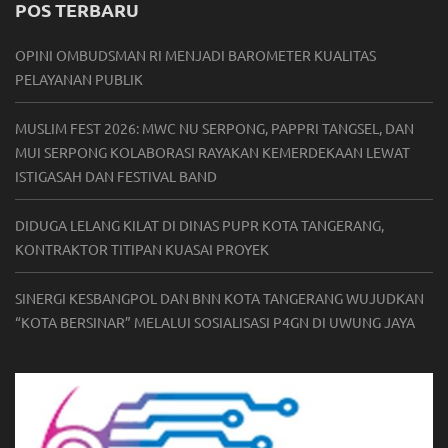
POS TERBARU
OPINI OMBUDSMAN RI MENJADI BAROMETER KUALITAS
PELAYANAN PUBLIK
MUSLIM FEST 2026: MWC NU SERPONG, PAPPRI TANGSEL, DAN
MUI SERPONG KOLABORASI RAYAKAN KEMERDEKAAN LEWAT
ISTIGASAH DAN FESTIVAL BAND
DIDUGA LELANG KILAT DI DINAS PUPR KOTA TANGERANG,
KONTRAKTOR TITIPAN KUASAI PROYEK
SINERGI KESBANGPOL DAN BNN KOTA TANGERANG WUJUDKAN
“KOTA BERSINAR” MELALUI SOSIALISASI P4GN DI UWUNG JAYA