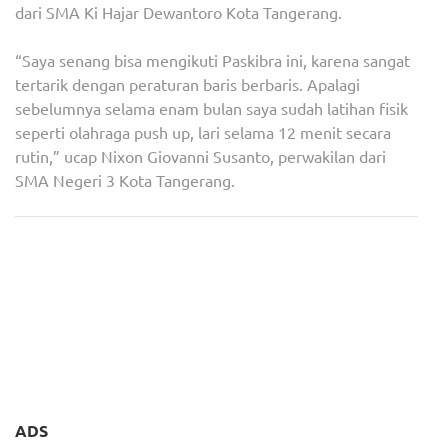
dari SMA Ki Hajar Dewantoro Kota Tangerang.
“Saya senang bisa mengikuti Paskibra ini, karena sangat
tertarik dengan peraturan baris berbaris. Apalagi
sebelumnya selama enam bulan saya sudah latihan fisik
seperti olahraga push up, lari selama 12 menit secara
rutin,” ucap Nixon Giovanni Susanto, perwakilan dari
SMA Negeri 3 Kota Tangerang.
Navigasi
Bobby Nasution Ingin
Presiden RI Ucapkan
pos
Perusahaan Cover 100%
Selamat Hari Buruh
BPJS Kesehatan &
Internasional 2023
Ketenagakerjaan
Pekerjanya
ADS