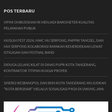
POS TERBARU
OPINI OMBUDSMAN RI MENJADI BAROMETER KUALITAS
PELAYANAN PUBLIK
MUSLIM FEST 2026: MWC NU SERPONG, PAPPRI TANGSEL, DAN
MUI SERPONG KOLABORASI RAYAKAN KEMERDEKAAN LEWAT
ISTIGASAH DAN FESTIVAL BAND
DIDUGA LELANG KILAT DI DINAS PUPR KOTA TANGERANG,
KONTRAKTOR TITIPAN KUASAI PROYEK
SINERGI KESBANGPOL DAN BNN KOTA TANGERANG WUJUDKAN
“KOTA BERSINAR” MELALUI SOSIALISASI P4GN DI UWUNG JAYA