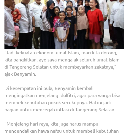
“Jadi kekuatan ekonomi umat Islam, mari kita dorong,
kita bangkitkan, ayo saya mengajak seluruh umat Islam
di Tangerang Selatan untuk membayarkan zakatnya,”
ajak Benyamin.
Di kesempatan ini pula, Benyamin kembali
mengingatkan menjelang Idulfitri, agar para warga bisa
membeli kebutuhan pokok secukupnya. Hal ini jadi
bagian untuk mencegah inflasi di Tangerang Selatan.
“Menjelang hari raya, kita juga harus mampu
mengendalikan hawa nafsu untuk membeli kebutuhan