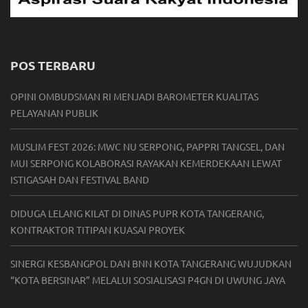
POS TERBARU
OPINI OMBUDSMAN RI MENJADI BAROMETER KUALITAS
PELAYANAN PUBLIK
MUSLIM FEST 2026: MWC NU SERPONG, PAPPRI TANGSEL, DAN
MUI SERPONG KOLABORASI RAYAKAN KEMERDEKAAN LEWAT
ISTIGASAH DAN FESTIVAL BAND
DIDUGA LELANG KILAT DI DINAS PUPR KOTA TANGERANG,
KONTRAKTOR TITIPAN KUASAI PROYEK
SINERGI KESBANGPOL DAN BNN KOTA TANGERANG WUJUDKAN
“KOTA BERSINAR” MELALUI SOSIALISASI P4GN DI UWUNG JAYA