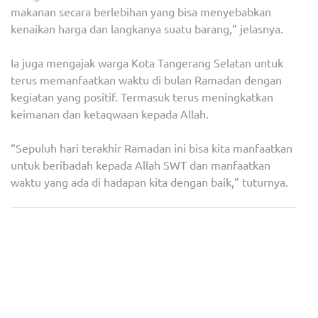
makanan secara berlebihan yang bisa menyebabkan
kenaikan harga dan langkanya suatu barang,” jelasnya.
Ia juga mengajak warga Kota Tangerang Selatan untuk
terus memanfaatkan waktu di bulan Ramadan dengan
kegiatan yang positif. Termasuk terus meningkatkan
keimanan dan ketaqwaan kepada Allah.
“Sepuluh hari terakhir Ramadan ini bisa kita manfaatkan
untuk beribadah kepada Allah SWT dan manfaatkan
waktu yang ada di hadapan kita dengan baik,” tuturnya.
Navigasi
Presiden Jokowi Cek Harga
Wali Kota Tangsel : RT dan
pos
Pangan di Dua Pasar Jakarta
RW Punya Peranan Penting
dalam Pembangunan di
Tangsel