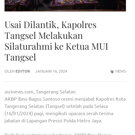
Usai Dilantik, Kapolres
Tangsel Melakukan
Silaturahmi ke Ketua MUI
Tangsel
OLEH
EDITOR
JANUARI 16, 2024
NEWS
asrinews.com, Tangerang Selatan
AKBP Ibnu Bagus Santoso resmi menjabat Kapolres Kota
Tangerang Selatan (Tangsel) setelah pada Selasa
(16/01/2024) pagi, mengikuti upacara serah terima
jabatan di Lapangan Presisi Polda Metro Jaya.
Pada hari pertamanya bertugas, AKBP Ibnu Bagus