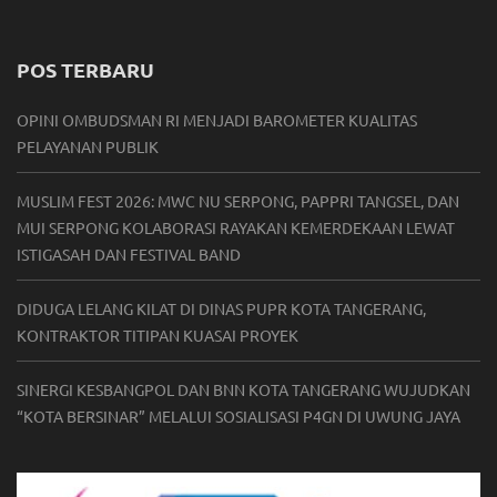
POS TERBARU
OPINI OMBUDSMAN RI MENJADI BAROMETER KUALITAS
PELAYANAN PUBLIK
MUSLIM FEST 2026: MWC NU SERPONG, PAPPRI TANGSEL, DAN
MUI SERPONG KOLABORASI RAYAKAN KEMERDEKAAN LEWAT
ISTIGASAH DAN FESTIVAL BAND
DIDUGA LELANG KILAT DI DINAS PUPR KOTA TANGERANG,
KONTRAKTOR TITIPAN KUASAI PROYEK
SINERGI KESBANGPOL DAN BNN KOTA TANGERANG WUJUDKAN
“KOTA BERSINAR” MELALUI SOSIALISASI P4GN DI UWUNG JAYA