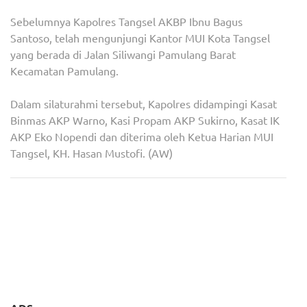
Sebelumnya Kapolres Tangsel AKBP Ibnu Bagus
Santoso, telah mengunjungi Kantor MUI Kota Tangsel
yang berada di Jalan Siliwangi Pamulang Barat
Kecamatan Pamulang.
Dalam silaturahmi tersebut, Kapolres didampingi Kasat
Binmas AKP Warno, Kasi Propam AKP Sukirno, Kasat IK
AKP Eko Nopendi dan diterima oleh Ketua Harian MUI
Tangsel, KH. Hasan Mustofi. (AW)
Navigasi
Dengan Pagu Indikatif 1,99
Siswi SMAN 4 Tangsel
pos
Milyar, Musrembang 2024
Menjadi Korban Bullying,
Kelurahan Serua Indah,
Pihak Sekolah Bilang Begini
Kecamatan Ciputat Digelar