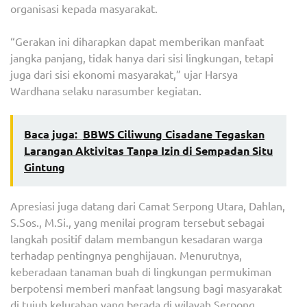
organisasi kepada masyarakat.
“Gerakan ini diharapkan dapat memberikan manfaat
jangka panjang, tidak hanya dari sisi lingkungan, tetapi
juga dari sisi ekonomi masyarakat,” ujar Harsya
Wardhana selaku narasumber kegiatan.
Baca juga:
BBWS Ciliwung Cisadane Tegaskan
Larangan Aktivitas Tanpa Izin di Sempadan Situ
Gintung
Apresiasi juga datang dari Camat Serpong Utara, Dahlan,
S.Sos., M.Si., yang menilai program tersebut sebagai
langkah positif dalam membangun kesadaran warga
terhadap pentingnya penghijauan. Menurutnya,
keberadaan tanaman buah di lingkungan permukiman
berpotensi memberi manfaat langsung bagi masyarakat
di tujuh kelurahan yang berada di wilayah Serpong