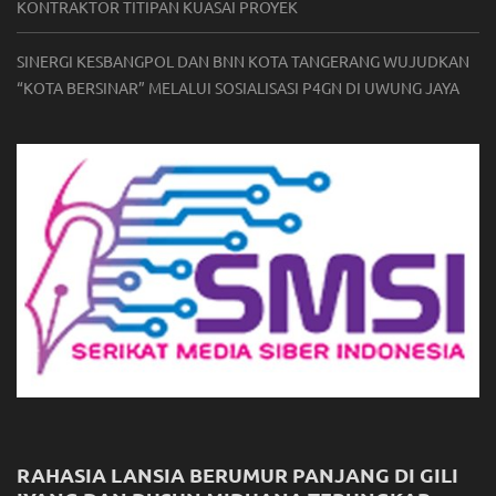
KONTRAKTOR TITIPAN KUASAI PROYEK
SINERGI KESBANGPOL DAN BNN KOTA TANGERANG WUJUDKAN
“KOTA BERSINAR” MELALUI SOSIALISASI P4GN DI UWUNG JAYA
RAHASIA LANSIA BERUMUR PANJANG DI GILI