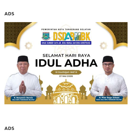
ADS
ADS