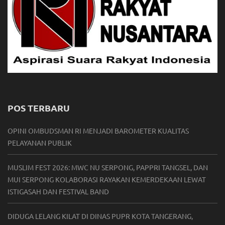
POS TERBARU
OPINI OMBUDSMAN RI MENJADI BAROMETER KUALITAS
PELAYANAN PUBLIK
MUSLIM FEST 2026: MWC NU SERPONG, PAPPRI TANGSEL, DAN
MUI SERPONG KOLABORASI RAYAKAN KEMERDEKAAN LEWAT
ISTIGASAH DAN FESTIVAL BAND
DIDUGA LELANG KILAT DI DINAS PUPR KOTA TANGERANG,