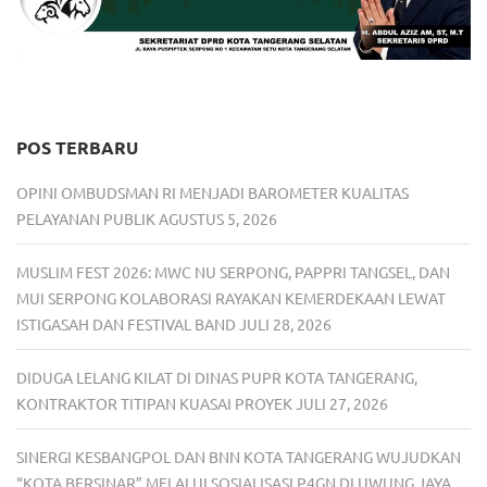
POS TERBARU
OPINI OMBUDSMAN RI MENJADI BAROMETER KUALITAS
PELAYANAN PUBLIK
AGUSTUS 5, 2026
MUSLIM FEST 2026: MWC NU SERPONG, PAPPRI TANGSEL, DAN
MUI SERPONG KOLABORASI RAYAKAN KEMERDEKAAN LEWAT
ISTIGASAH DAN FESTIVAL BAND
JULI 28, 2026
DIDUGA LELANG KILAT DI DINAS PUPR KOTA TANGERANG,
KONTRAKTOR TITIPAN KUASAI PROYEK
JULI 27, 2026
SINERGI KESBANGPOL DAN BNN KOTA TANGERANG WUJUDKAN
“KOTA BERSINAR” MELALUI SOSIALISASI P4GN DI UWUNG JAYA