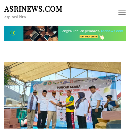
Lompat
ASRINEWS.COM
ke
aspirasi kita
konten
(Tekan
Enter)