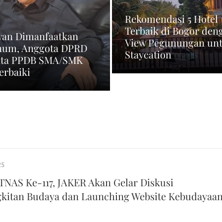
Rekomendasi 5 Hotel
Terbaik di Bogor den
an Dimanfaatkan
View Pegunungan un
um, Anggota DPRD
Staycation
ta PPDB SMA/SMK
erbaiki
25
NAS Ke-117, JAKER Akan Gelar Diskusi
kitan Budaya dan Launching Website Kebudayaa