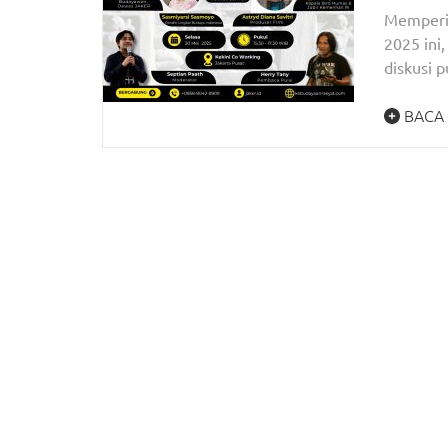
Memperin
2025 ini
diskusi 
BACA 