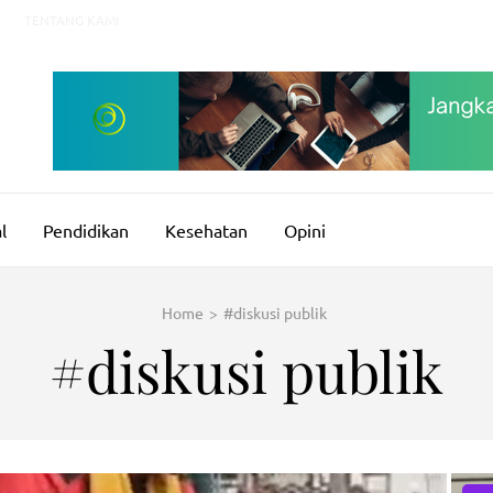
TENTANG KAMI
l
Pendidikan
Kesehatan
Opini
Home
>
#diskusi publik
#diskusi publik