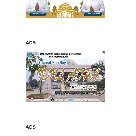
ADS
ADS