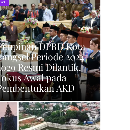
ews
Pimpinan DPRD Kota
Tangsel Periode 2024-
2029 Resmi Dilantik,
Fokus Awal pada
Pembentukan AKD
Pemerintahan