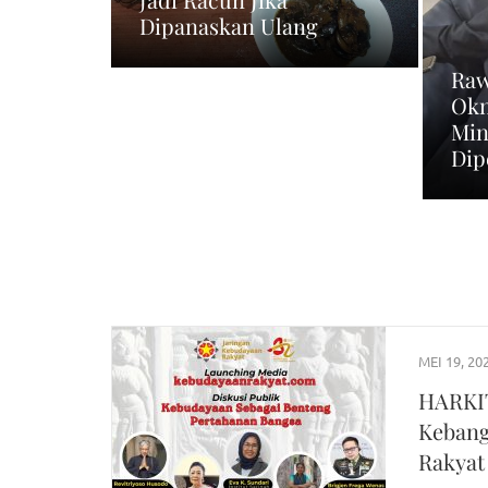
Dipanaskan Ulang
Raw
Okn
Min
Dip
MEI 19, 20
HARKIT
Kebang
Rakyat