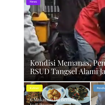
News
Kondisi Memanas, Pem
RSUD Tangsel Alami J
Kuliner
Pendi
6 Makanan Ini Berisiko
Jadi Racun Jika