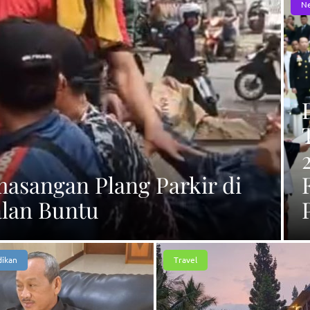
N
asangan Plang Parkir di
alan Buntu
dikan
Travel