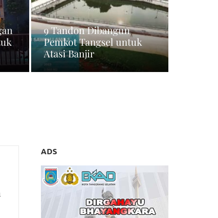
gan
9 Tandon Dibangun
tuk
Pemkot Tangsel untuk
Atasi Banjir
ADS
n