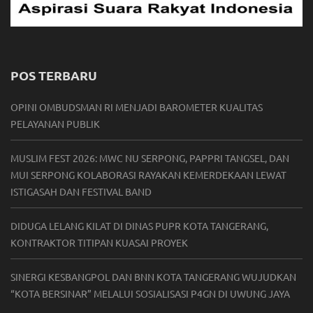
POS TERBARU
OPINI OMBUDSMAN RI MENJADI BAROMETER KUALITAS
PELAYANAN PUBLIK
MUSLIM FEST 2026: MWC NU SERPONG, PAPPRI TANGSEL, DAN
MUI SERPONG KOLABORASI RAYAKAN KEMERDEKAAN LEWAT
ISTIGASAH DAN FESTIVAL BAND
DIDUGA LELANG KILAT DI DINAS PUPR KOTA TANGERANG,
KONTRAKTOR TITIPAN KUASAI PROYEK
SINERGI KESBANGPOL DAN BNN KOTA TANGERANG WUJUDKAN
“KOTA BERSINAR” MELALUI SOSIALISASI P4GN DI UWUNG JAYA