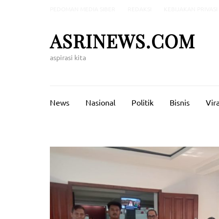
Lompat
PEDOMAN MEDIA SIBER
REDAKSI
KEBIJAKAN PRIVASI
ke
konten
ASRINEWS.COM
(Tekan
Enter)
aspirasi kita
News
Nasional
Politik
Bisnis
Vira