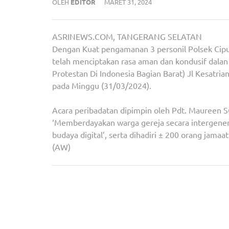
OLEH
EDITOR
MARET 31, 2024
ASRINEWS.COM, TANGERANG SELATAN
Dengan Kuat pengamanan 3 personil Polsek Ciputat
telah menciptakan rasa aman dan kondusif dala
Protestan Di Indonesia Bagian Barat) Jl Kesatri
pada Minggu (31/03/2024).
Acara peribadatan dipimpin oleh Pdt. Mauree
‘Memberdayakan warga gereja secara intergenera
budaya digital’, serta dihadiri ± 200 orang jamaat
(AW)
Navigasi
Bripka Uman Siswanto Hadiri Buka Puasa Kelura
pos
Cipayung