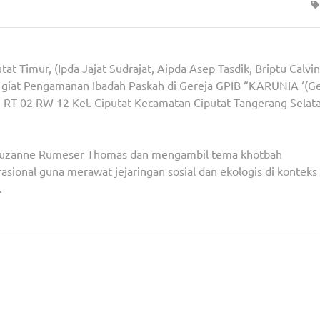
 Timur, (Ipda Jajat Sudrajat, Aipda Asep Tasdik, Briptu Calvin
n giat Pengamanan Ibadah Paskah di Gereja GPIB “KARUNIA ‘(Ge
an RT 02 RW 12 Kel. Ciputat Kecamatan Ciputat Tangerang Selat
n Suzanne Rumeser Thomas dan mengambil tema khotbah
sional guna merawat jejaringan sosial dan ekologis di konteks
.
han
Cegah Tawuran Jelang Buka Puasa, Kapolsek Pondok
Ngobrol Dengan Para R