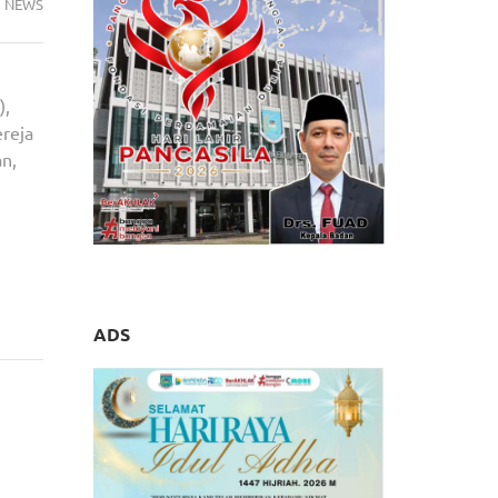
NEWS
),
reja
an,
ADS
 Aren
emaja