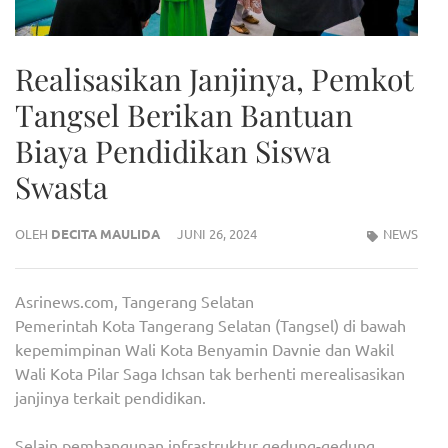
Realisasikan Janjinya, Pemkot
Tangsel Berikan Bantuan
Biaya Pendidikan Siswa
Swasta
OLEH
DECITA MAULIDA
JUNI 26, 2024
NEWS
Asrinews.com, Tangerang Selatan
Pemerintah Kota Tangerang Selatan (Tangsel) di bawah
kepemimpinan Wali Kota Benyamin Davnie dan Wakil
Wali Kota Pilar Saga Ichsan tak berhenti merealisasikan
janjinya terkait pendidikan.
Selain pembangunan infrastruktur gedung-gedung