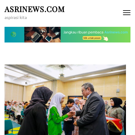
Lompat
ASRINEWS.COM
ke
aspirasi kita
konten
(Tekan
Enter)