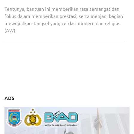
Tentunya, bantuan ini memberikan rasa semangat dan
fokus dalam memberikan prestasi, serta menjadi bagian
mewujudkan Tangsel yang cerdas, modern dan religius.
(AW)
Navigasi
KASEB Lakukan Rapat
PPATK: 1.000 Anggota DPR-
pos
Pemantapan, Siapkan
DPRD Terlibat Judi Online
Langkah Sukseskan Airin ke
Banten
ADS