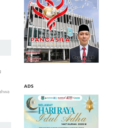
g
ADS
bahwa