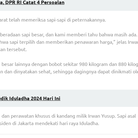
a, DPR RI Catat 4 Persoalan
rat telah memeriksa sapi-sapi di peternakannya.
beradaan sapi besar, dan kami memberi tahu bahwa masih ada.
a sapi terpilih dan memberikan penawaran harga,” jelas Irwa
an tersebut.
i besar lainnya dengan bobot sekitar 980 kilogram dan 880 kilo
n dan dinyatakan sehat, sehingga dagingnya dapat dinikmati ol
ik Iduladha 2024 Hari Ini
n dan perawatan khusus di kandang milik Irwan Yusup. Sapi asal
iden di Jakarta mendekati hari raya Iduladha.