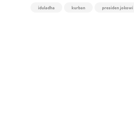
iduladha
kurban
presiden jokowi
Navigasi
Kesal Gaji Dipakai Judi Online, Polisi Bakar Suami
pos
Jombang