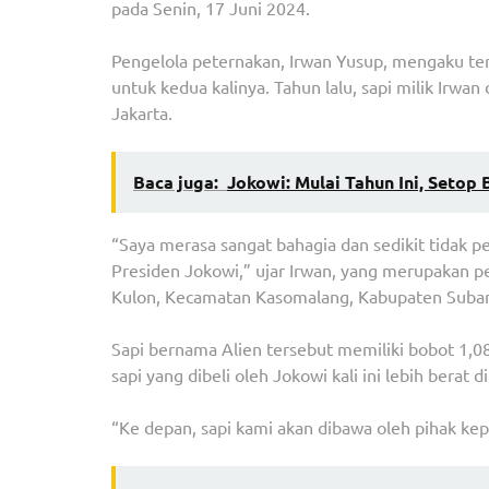
pada Senin, 17 Juni 2024.
Pengelola peternakan, Irwan Yusup, mengaku terk
untuk kedua kalinya. Tahun lalu, sapi milik Irwa
Jakarta.
Baca juga:
Jokowi: Mulai Tahun Ini, Setop 
“Saya merasa sangat bahagia dan sedikit tidak p
Presiden Jokowi,” ujar Irwan, yang merupakan 
Kulon, Kecamatan Kasomalang, Kabupaten Suba
Sapi bernama Alien tersebut memiliki bobot 1,0
sapi yang dibeli oleh Jokowi kali ini lebih berat
“Ke depan, sapi kami akan dibawa oleh pihak ke