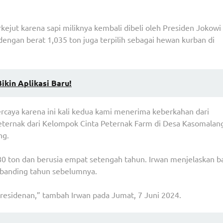
ejut karena sapi miliknya kembali dibeli oleh Presiden Jokowi
n dengan berat 1,035 ton juga terpilih sebagai hewan kurban di
Bikin Aplikasi Baru!
ercaya karena ini kali kedua kami menerima keberkahan dari
peternak dari Kelompok Cinta Peternak Farm di Desa Kasomalan
ng.
80 ton dan berusia empat setengah tahun. Irwan menjelaskan 
 dibanding tahun sebelumnya.
presidenan,” tambah Irwan pada Jumat, 7 Juni 2024.