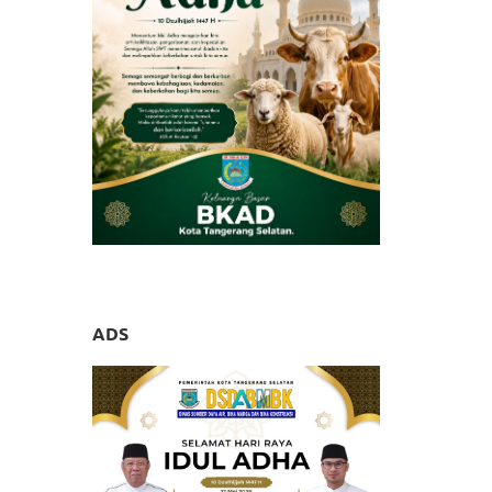
i Kota
erang
ADS