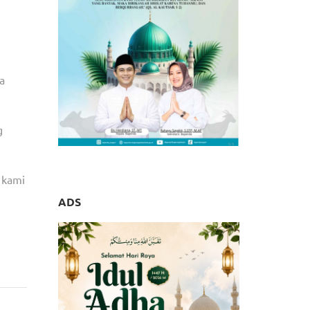
a
g
 kami
ADS