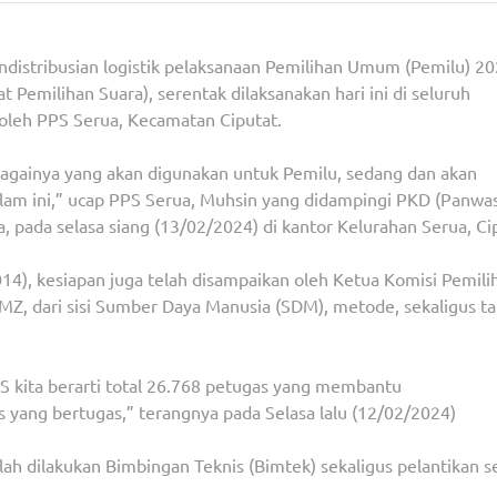
distribusian logistik pelaksanaan Pemilihan Umum (Pemilu) 2
t Pemilihan Suara), serentak dilaksanakan hari ini di seluruh
 oleh PPS Serua, Kecamatan Ciputat.
sebagainya yang akan digunakan untuk Pemilu, sedang dan akan
lam ini,” ucap PPS Serua, Muhsin yang didampingi PKD (Panwa
 pada selasa siang (13/02/2024) di kantor Kelurahan Serua, Ci
14), kesiapan juga telah disampaikan oleh Ketua Komisi Pemili
Z, dari sisi Sumber Daya Manusia (SDM), metode, sekaligus ta
PS kita berarti total 26.768 petugas yang membantu
yang bertugas,” terangnya pada Selasa lalu (12/02/2024)
lah dilakukan Bimbingan Teknis (Bimtek) sekaligus pelantikan s