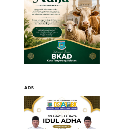
akukan
Karya
ADS