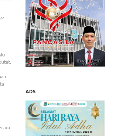
024
slu
putat.
han
ta
ADS
ecara