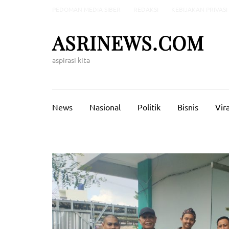
Lompat
PEDOMAN MEDIA SIBER
REDAKSI
KEBIJAKAN PRIVASI
ke
konten
ASRINEWS.COM
(Tekan
Enter)
aspirasi kita
News
Nasional
Politik
Bisnis
Vira