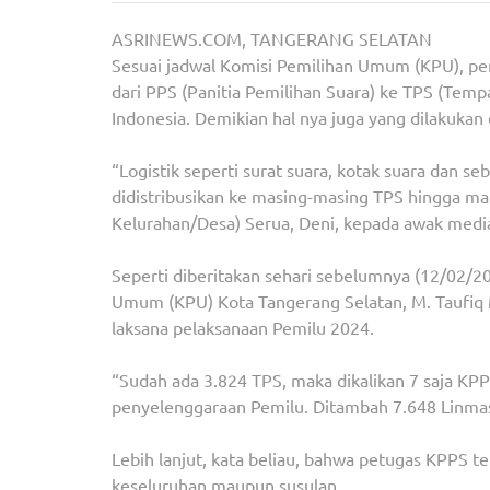
ASRINEWS.COM, TANGERANG SELATAN
Sesuai jadwal Komisi Pemilihan Umum (KPU), pen
dari PPS (Panitia Pemilihan Suara) ke TPS (Tempa
Indonesia. Demikian hal nya juga yang dilakukan
“Logistik seperti surat suara, kotak suara dan 
didistribusikan ke masing-masing TPS hingga ma
Kelurahan/Desa) Serua, Deni, kepada awak media,
Seperti diberitakan sehari sebelumnya (12/02/20
Umum (KPU) Kota Tangerang Selatan, M. Taufiq M
laksana pelaksanaan Pemilu 2024.
“Sudah ada 3.824 TPS, maka dikalikan 7 saja KP
penyelenggaraan Pemilu. Ditambah 7.648 Linmas 
Lebih lanjut, kata beliau, bahwa petugas KPPS te
keseluruhan maupun susulan.