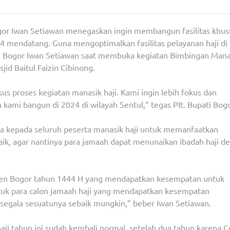
ogor Iwan Setiawan menegaskan ingin membangun fasilitas khus
4 mendatang. Guna mengoptimalkan fasilitas pelayanan haji di
ati Bogor Iwan Setiawan saat membuka kegiatan Bimbingan Mana
id Baitul Faizin Cibinong.
s proses kegiatan manasik haji. Kami ingin lebih fokus dan
 kami bangun di 2024 di wilayah Sentul,” tegas Plt. Bupati Bogo
ta kepada seluruh peserta manasik haji untuk memanfaatkan
ik, agar nantinya para jamaah dapat menunaikan ibadah haji d
aten Bogor tahun 1444 H yang mendapatkan kesempatan untuk
untuk para calon jamaah haji yang mendapatkan kesempatan
n segala sesuatunya sebaik mungkin,” beber Iwan Setiawan.
ji tahun ini sudah kembali normal, setelah dua tahun karena C