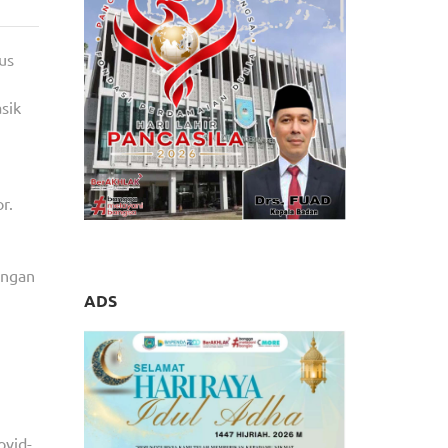
us
sik
r.
engan
ADS
ovid-