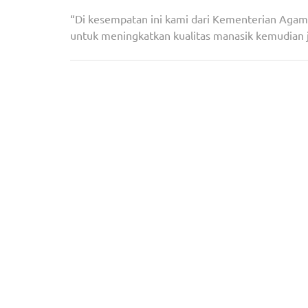
“Di kesempatan ini kami dari Kementerian Agam
untuk meningkatkan kualitas manasik kemudian jug
Navigasi
Presiden: Perdagangan Manusia Harus Diberanta
pos