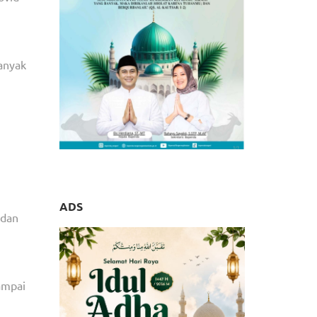
anyak
ADS
 dan
sampai