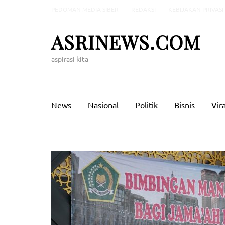
Lompat
PEDOMAN MEDIA SIBER
REDAKSI
KEBIJAKAN PRIVASI
ke
konten
ASRINEWS.COM
(Tekan
Enter)
aspirasi kita
News
Nasional
Politik
Bisnis
Vira