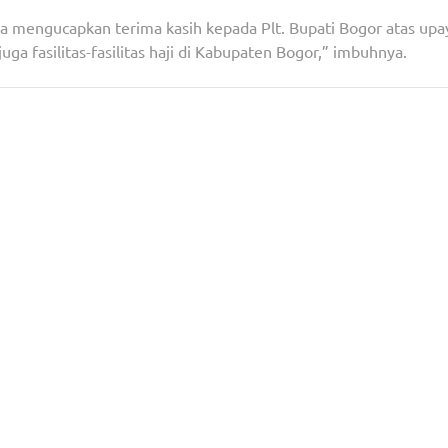
a mengucapkan terima kasih kepada Plt. Bupati Bogor atas upa
a fasilitas-fasilitas haji di Kabupaten Bogor,” imbuhnya.
s Tuntas
DPKP Kabupaten Tangerang Pantau Pemberian Ba
Pangan di PT Pos Tig