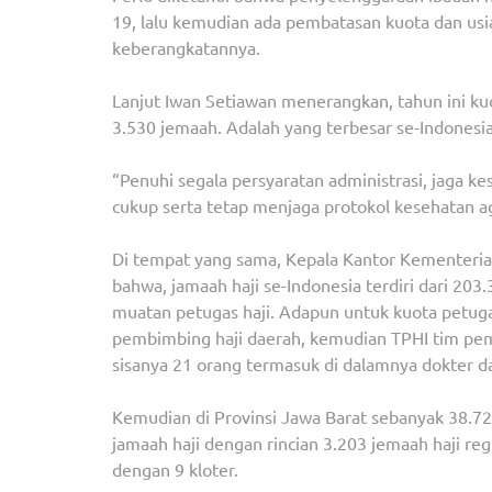
19, lalu kemudian ada pembatasan kuota dan us
keberangkatannya.
Lanjut Iwan Setiawan menerangkan, tahun ini ku
3.530 jemaah. Adalah yang terbesar se-Indonesi
“Penuhi segala persyaratan administrasi, jaga k
cukup serta tetap menjaga protokol kesehatan ag
Di tempat yang sama, Kepala Kantor Kementeri
bahwa, jamaah haji se-Indonesia terdiri dari 203
muatan petugas haji. Adapun untuk kuota petuga
pembimbing haji daerah, kemudian TPHI tim pem
sisanya 21 orang termasuk di dalamnya dokter d
Kemudian di Provinsi Jawa Barat sebanyak 38.7
jamaah haji dengan rincian 3.203 jemaah haji regu
dengan 9 kloter.