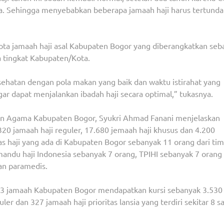
ia. Sehingga menyebabkan beberapa jamaah haji harus tertunda
ota jamaah haji asal Kabupaten Bogor yang diberangkatkan seb
a tingkat Kabupaten/Kota.
esehatan dengan pola makan yang baik dan waktu istirahat yang
ar dapat menjalankan ibadah haji secara optimal,” tukasnya.
an Agama Kabupaten Bogor, Syukri Ahmad Fanani menjelaskan
.320 jamaah haji reguler, 17.680 jemaah haji khusus dan 4.200
s haji yang ada di Kabupaten Bogor sebanyak 11 orang dari tim
andu haji Indonesia sebanyak 7 orang, TPIHI sebanyak 7 orang
an paramedis.
23 jamaah Kabupaten Bogor mendapatkan kursi sebanyak 3.530
ler dan 327 jamaah haji prioritas lansia yang terdiri sekitar 8 