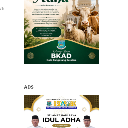
ya
ntuan
araksa
ADS