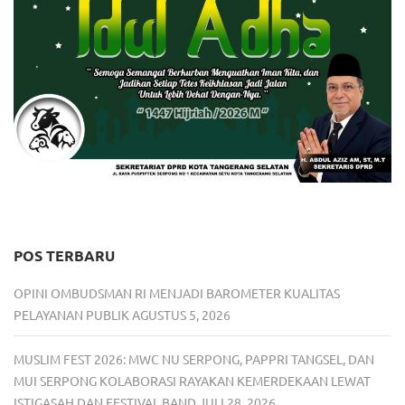
POS TERBARU
OPINI OMBUDSMAN RI MENJADI BAROMETER KUALITAS
PELAYANAN PUBLIK
AGUSTUS 5, 2026
MUSLIM FEST 2026: MWC NU SERPONG, PAPPRI TANGSEL, DAN
MUI SERPONG KOLABORASI RAYAKAN KEMERDEKAAN LEWAT
ISTIGASAH DAN FESTIVAL BAND
JULI 28, 2026