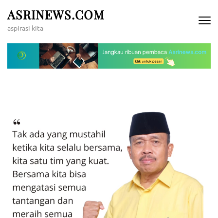
Lompat
ASRINEWS.COM
ke
aspirasi kita
konten
(Tekan
Enter)