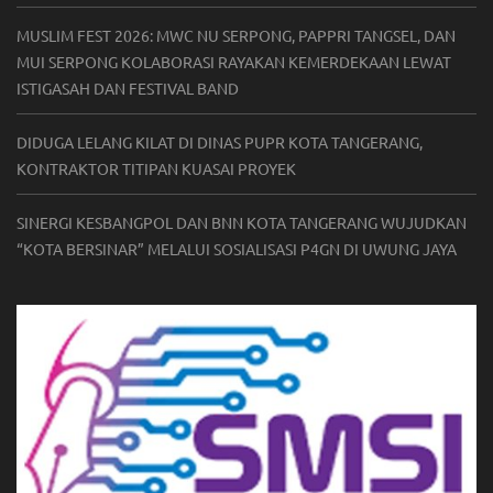
MUSLIM FEST 2026: MWC NU SERPONG, PAPPRI TANGSEL, DAN
MUI SERPONG KOLABORASI RAYAKAN KEMERDEKAAN LEWAT
ISTIGASAH DAN FESTIVAL BAND
DIDUGA LELANG KILAT DI DINAS PUPR KOTA TANGERANG,
KONTRAKTOR TITIPAN KUASAI PROYEK
SINERGI KESBANGPOL DAN BNN KOTA TANGERANG WUJUDKAN
“KOTA BERSINAR” MELALUI SOSIALISASI P4GN DI UWUNG JAYA