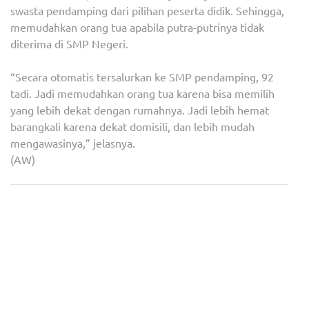
swasta pendamping dari pilihan peserta didik. Sehingga,
memudahkan orang tua apabila putra-putrinya tidak
diterima di SMP Negeri.
“Secara otomatis tersalurkan ke SMP pendamping, 92
tadi. Jadi memudahkan orang tua karena bisa memilih
yang lebih dekat dengan rumahnya. Jadi lebih hemat
barangkali karena dekat domisili, dan lebih mudah
mengawasinya,” jelasnya.
(AW)
Navigasi
Tabrakan Beruntun Libatkan
Tandatangani Komitmen
pos
7 Mobil di Tol Bandara
Bersama, Pemkot Tangsel
Soetta
Siap Wujudkan PPDB
2024/2025 yang Lebih
Tertib