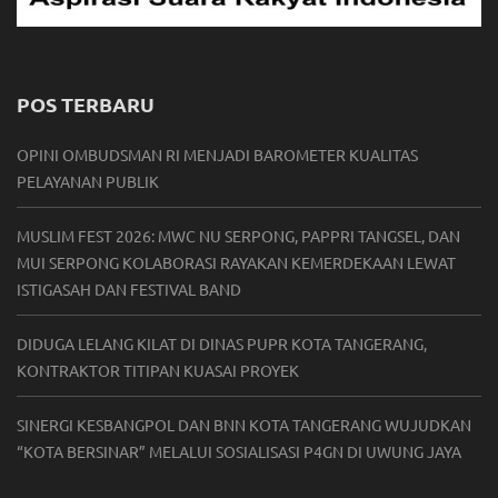
POS TERBARU
OPINI OMBUDSMAN RI MENJADI BAROMETER KUALITAS
PELAYANAN PUBLIK
MUSLIM FEST 2026: MWC NU SERPONG, PAPPRI TANGSEL, DAN
MUI SERPONG KOLABORASI RAYAKAN KEMERDEKAAN LEWAT
ISTIGASAH DAN FESTIVAL BAND
DIDUGA LELANG KILAT DI DINAS PUPR KOTA TANGERANG,
KONTRAKTOR TITIPAN KUASAI PROYEK
SINERGI KESBANGPOL DAN BNN KOTA TANGERANG WUJUDKAN
“KOTA BERSINAR” MELALUI SOSIALISASI P4GN DI UWUNG JAYA